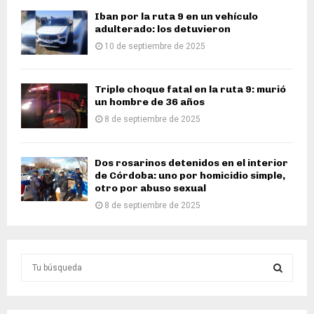
Iban por la ruta 9 en un vehículo
adulterado: los detuvieron
10 de septiembre de 2025
Triple choque fatal en la ruta 9: murió
un hombre de 36 años
8 de septiembre de 2025
Dos rosarinos detenidos en el interior
de Córdoba: uno por homicidio simple,
otro por abuso sexual
8 de septiembre de 2025
S
e
a
S
r