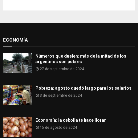
c
E
h
f
A
o
r
R
:
ECONOMÍA
C
H
Números que duelen: más de la mitad de los
argentinos son pobres
27 de septiembre de 2024
Pobreza: agosto quedó largo para los salarios
3 de septiembre de 2024
Economía: la cebolla te hace llorar
15 de agosto de 2024