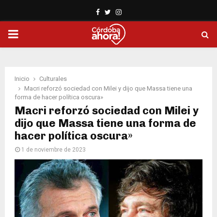
Facebook
Twitter
Instagram
PRIMARY
MENU
Inicio
Culturales
Macri reforzó sociedad con Milei y dijo que Massa tiene una
forma de hacer política oscura»
Macri reforzó sociedad con Milei y
dijo que Massa tiene una forma de
hacer política oscura»
1 de noviembre de 2023