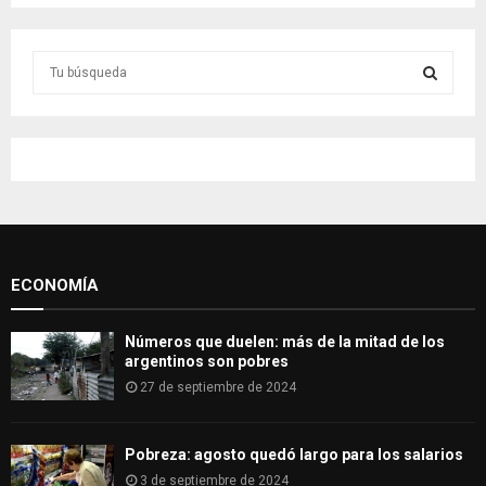
S
e
a
S
r
c
E
h
f
A
o
r
R
:
ECONOMÍA
C
H
Números que duelen: más de la mitad de los
argentinos son pobres
27 de septiembre de 2024
Pobreza: agosto quedó largo para los salarios
3 de septiembre de 2024