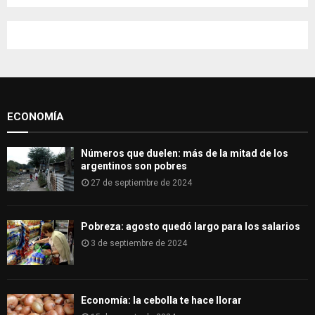
a
S
r
c
E
h
f
A
o
r
R
:
ECONOMÍA
C
H
Números que duelen: más de la mitad de los
argentinos son pobres
27 de septiembre de 2024
Pobreza: agosto quedó largo para los salarios
3 de septiembre de 2024
Economía: la cebolla te hace llorar