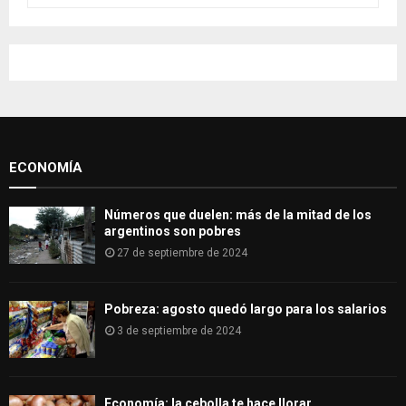
a
S
r
c
E
h
f
A
o
r
R
:
ECONOMÍA
C
H
Números que duelen: más de la mitad de los
argentinos son pobres
27 de septiembre de 2024
Pobreza: agosto quedó largo para los salarios
3 de septiembre de 2024
Economía: la cebolla te hace llorar