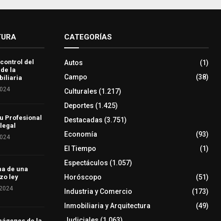
TURA
CATEGORÍAS
 control del
Autos
(1)
 de la
Campo
(38)
iliaria
2024
Culturales
(1.217)
Deportes
(1.425)
u Profesional
Destacadas
(3.751)
 legal
Economía
(93)
2024
El Tiempo
(1)
Espectáculos
(1.057)
ha de una
Horóscopo
(51)
zo ley
 2024
Industria y Comercio
(173)
Inmobiliaria y Arquitectura
(49)
Judiciales
(1.063)
mágenes de la