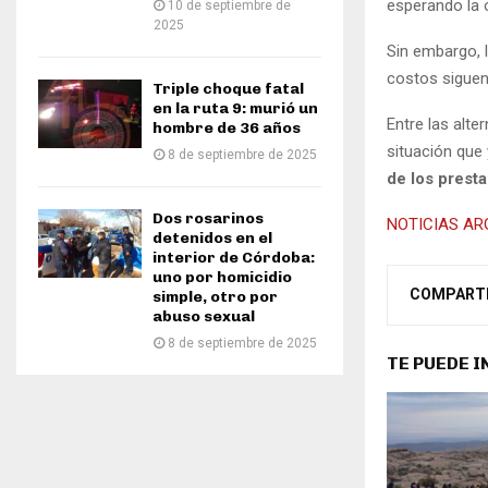
esperando la o
10 de septiembre de
2025
Sin embargo, l
costos siguen
Triple choque fatal
en la ruta 9: murió un
Entre las alte
hombre de 36 años
situación que
8 de septiembre de 2025
de los prest
Dos rosarinos
NOTICIAS AR
detenidos en el
interior de Córdoba:
uno por homicidio
COMPART
simple, otro por
abuso sexual
8 de septiembre de 2025
TE PUEDE 