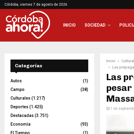
Córdoba, viernes 7 de agosto de 2026
INICIO
SOCIEDAD
POLICI
Inicio
Cultura
Categorías
Las prepaga
Las pr
Autos
(1)
pesar
Campo
(38)
Mass
Culturales
(1.217)
Deportes
(1.425)
1 de septiemb
Destacadas
(3.751)
Economía
(93)
El Tiempo
(1)