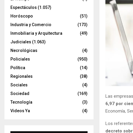
Espectáculos
(1.057)
Horóscopo
(51)
Industria y Comercio
(173)
Inmobiliaria y Arquitectura
(49)
Judiciales
(1.063)
Necrológicas
(4)
Policiales
(950)
Política
(14)
Regionales
(38)
Sociales
(4)
Sociedad
(169)
Las empresa
Tecnología
(3)
6,97 por cie
Videos Ya
(4)
Economía, Se
Los referente
decreto sobre