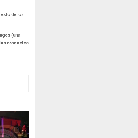
resto de los
pagos
(una
los aranceles