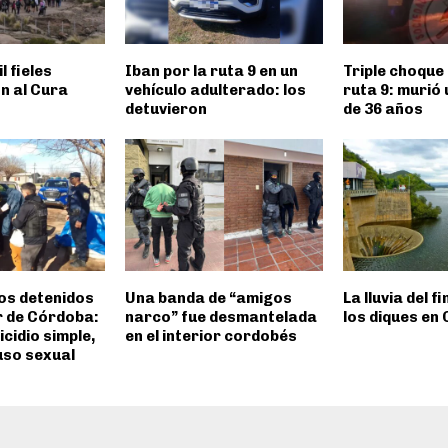
l fieles
Iban por la ruta 9 en un
Triple choque 
n al Cura
vehículo adulterado: los
ruta 9: murió
detuvieron
de 36 años
os detenidos
Una banda de “amigos
La lluvia del f
or de Córdoba:
narco” fue desmantelada
los diques en
cidio simple,
en el interior cordobés
uso sexual