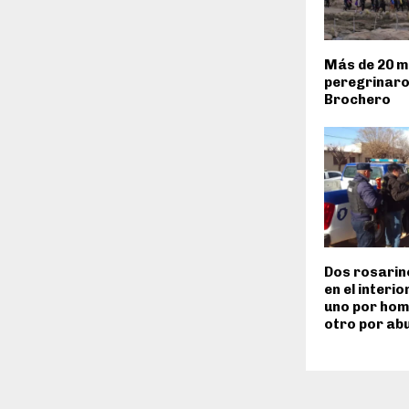
Más de 20 mi
peregrinaro
Brochero
Dos rosarin
en el interi
uno por homi
otro por ab