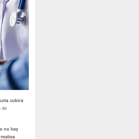
H
uota subirá
o de
o no hay
rmativa