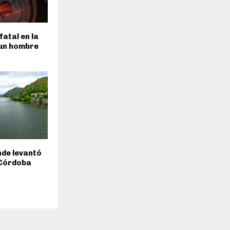
fatal en la
 un hombre
inde levantó
 Córdoba