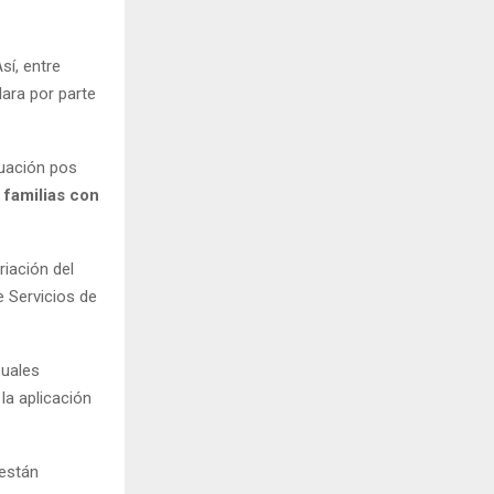
sí, entre
lara por parte
luación pos
 familias con
riación del
e Servicios de
suales
la aplicación
 están