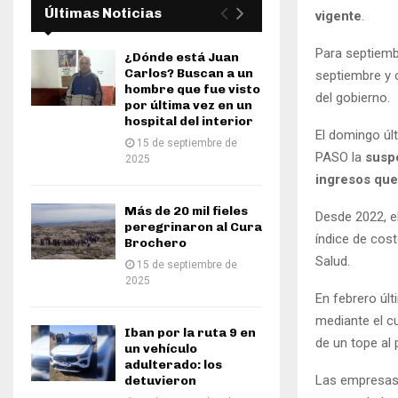
Últimas Noticias
vigente
.
Para septiembr
¿Dónde está Juan
Carlos? Buscan a un
septiembre y o
hombre que fue visto
del gobierno.
por última vez en un
hospital del interior
El domingo úl
15 de septiembre de
PASO la
suspe
2025
ingresos que
Más de 20 mil fieles
Desde 2022, e
peregrinaron al Cura
índice de cost
Brochero
Salud.
15 de septiembre de
2025
En febrero úl
mediante el cu
Iban por la ruta 9 en
de un tope al 
un vehículo
adulterado: los
Las empresas 
detuvieron