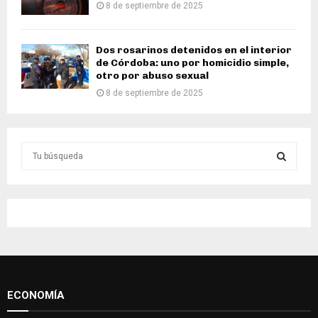
8 de septiembre de 2025
Dos rosarinos detenidos en el interior
de Córdoba: uno por homicidio simple,
otro por abuso sexual
8 de septiembre de 2025
S
e
a
S
r
c
E
h
f
A
o
r
R
:
ECONOMÍA
C