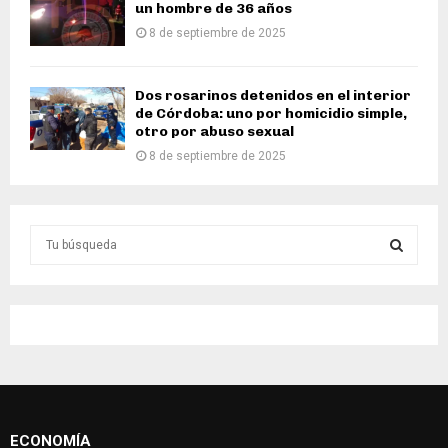
un hombre de 36 años
8 de septiembre de 2025
Dos rosarinos detenidos en el interior
de Córdoba: uno por homicidio simple,
otro por abuso sexual
8 de septiembre de 2025
S
e
a
S
r
c
E
h
f
A
o
r
R
:
ECONOMÍA
C