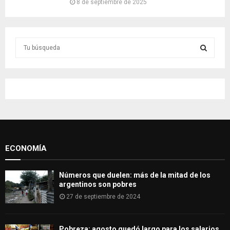
8 de septiembre de 2025
S
e
a
S
r
c
E
h
f
A
o
r
R
:
ECONOMÍA
C
H
Números que duelen: más de la mitad de los
argentinos son pobres
27 de septiembre de 2024
Pobreza: agosto quedó largo para los salarios