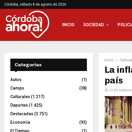
Córdoba, sábado 8 de agosto de 2026
INICIO
SOCIEDAD
POLICI
Inicio
Cultura
Categorías
La inf
país
Autos
(1)
Campo
(38)
13 de septiem
Culturales
(1.217)
Deportes
(1.425)
Destacadas
(3.751)
Economía
(93)
El Tiempo
(1)