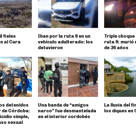
l fieles
Iban por la ruta 9 en un
Triple choque 
n al Cura
vehículo adulterado: los
ruta 9: murió
detuvieron
de 36 años
os detenidos
Una banda de “amigos
La lluvia del f
or de Córdoba:
narco” fue desmantelada
los diques en
cidio simple,
en el interior cordobés
uso sexual