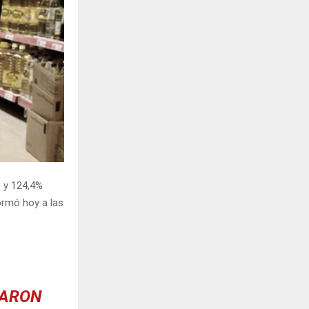
H
 y 124,4%
ormó hoy a las
TARON