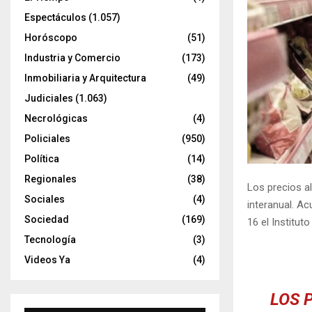
Espectáculos
(1.057)
Horóscopo
(51)
Industria y Comercio
(173)
Inmobiliaria y Arquitectura
(49)
Judiciales
(1.063)
Necrológicas
(4)
Policiales
(950)
Política
(14)
Regionales
(38)
Los precios 
Sociales
(4)
interanual. A
Sociedad
(169)
16 el Institut
Tecnología
(3)
Videos Ya
(4)
LOS 