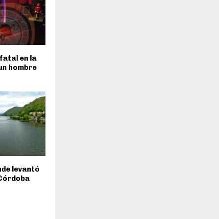
fatal en la
 un hombre
inde levantó
 Córdoba