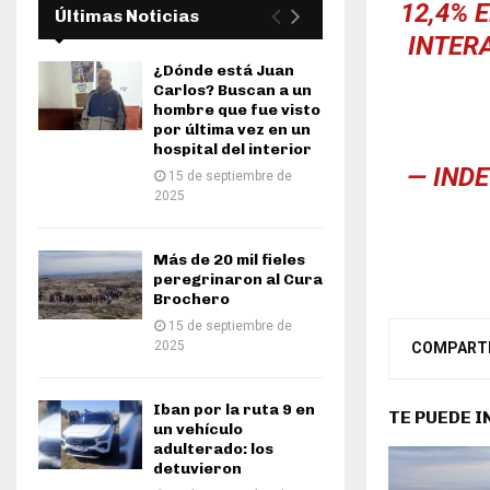
12,4% 
Últimas Noticias
INTER
¿Dónde está Juan
Carlos? Buscan a un
hombre que fue visto
por última vez en un
hospital del interior
— IND
15 de septiembre de
2025
Más de 20 mil fieles
peregrinaron al Cura
Brochero
15 de septiembre de
2025
COMPART
Iban por la ruta 9 en
TE PUEDE 
un vehículo
adulterado: los
detuvieron