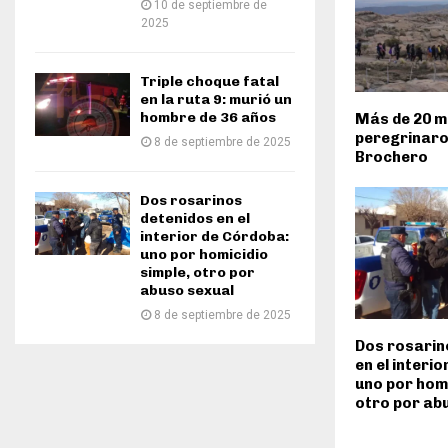
10 de septiembre de
2025
Triple choque fatal
en la ruta 9: murió un
hombre de 36 años
Más de 20 mi
peregrinaro
8 de septiembre de 2025
Brochero
Dos rosarinos
detenidos en el
interior de Córdoba:
uno por homicidio
simple, otro por
abuso sexual
8 de septiembre de 2025
Dos rosarin
en el interi
uno por homi
otro por ab