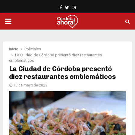
Facebook
Twitter
Instagram
PRIMARY
MENU
Inicio
Policiales
La Ciudad de Córdoba presentó diez restaurantes
emblemáticos
La Ciudad de Córdoba presentó
diez restaurantes emblemáticos
15 de mayo de 2023