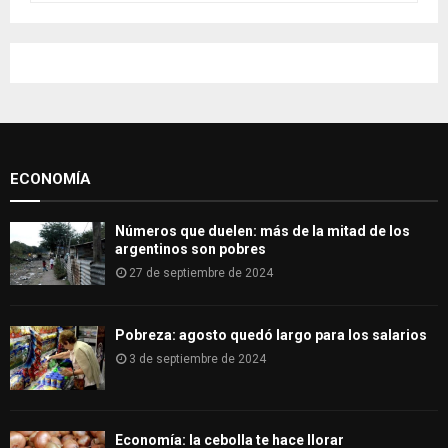
a
S
r
c
E
h
f
A
o
r
R
:
ECONOMÍA
C
H
Números que duelen: más de la mitad de los
argentinos son pobres
27 de septiembre de 2024
Pobreza: agosto quedó largo para los salarios
3 de septiembre de 2024
Economía: la cebolla te hace llorar