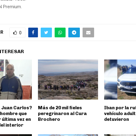
 Premium.
IR
0
INTERESAR
 Juan Carlos?
Más de 20 mil fieles
Iban por la ru
 hombre que
peregrinaron al Cura
vehículo adul
r última vez en
Brochero
detuvieron
el interior