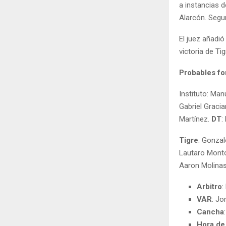
a instancias d
Alarcón. Segun
El juez añadi
victoria de Tig
Probables f
Instituto: Man
Gabriel Graci
Martínez.
DT
:
Tigre
: Gonzal
Lautaro Monto
Aaron Molinas
Arbitro
:
VAR
: Jo
Cancha
Hora de 