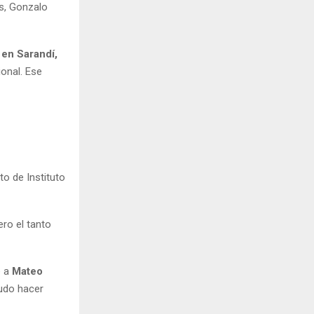
s, Gonzalo
 en Sarandí,
ional. Ese
to de Instituto
ero el tanto
e a
Mateo
udo hacer