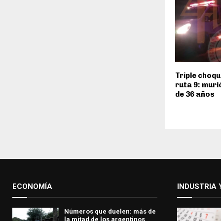
Triple choqu
ruta 9: mur
de 36 años
ECONOMÍA
INDUSTRIA 
Números que duelen: más de
la mitad de los argentinos