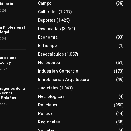
Campo
(38)
iliaria
2024
Culturales
(1.217)
Deportes
(1.425)
u Profesional
Destacadas
(3.751)
 legal
Economía
(93)
2024
El Tiempo
(1)
Espectáculos
(1.057)
ha de una
Horóscopo
(51)
zo ley
 2024
Industria y Comercio
(173)
Inmobiliaria y Arquitectura
(49)
Judiciales
(1.063)
mágenes de la
a sobre
Necrológicas
(4)
 Bolaños
 2024
Policiales
(950)
Política
(14)
Regionales
(38)
Sociales
(4)