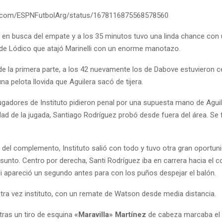
ter.com/ESPNFutbolArg/status/1678116875568578560
iba en busca del empate y a los 35 minutos tuvo una linda chance con
de Lódico que atajó Marinelli con un enorme manotazo.
 de la primera parte, a los 42 nuevamente los de Dabove estuvieron c
na pelota llovida que Aguilera sacó de tijera.
jugadores de Instituto pidieron penal por una supuesta mano de Aguil
dad de la jugada, Santiago Rodríguez probó desde fuera del área. Se 
 del complemento, Instituto salió con todo y tuvo otra gran oportun
sunto. Centro por derecha, Santi Rodríguez iba en carrera hacia el c
li apareció un segundo antes para con los puños despejar el balón.
otra vez instituto, con un remate de Watson desde media distancia.
 tras un tiro de esquina
«Maravilla» Martínez
de cabeza marcaba el