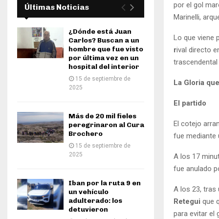
por el gol ma
Últimas Noticias
Marinelli, arqu
¿Dónde está Juan
Lo que viene p
Carlos? Buscan a un
hombre que fue visto
r
ival directo 
por última vez en un
trascendental 
hospital del interior
15 de septiembre de
La Gloria que
2025
El partido
Más de 20 mil fieles
El cotejo arra
peregrinaron al Cura
Brochero
fue mediante 
15 de septiembre de
2025
A los 17 minut
fue anulado p
Iban por la ruta 9 en
A los 23, tras
un vehículo
adulterado: los
Retegui
que q
detuvieron
para evitar el 