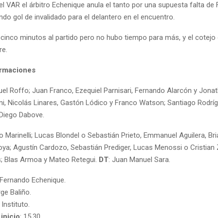
el VAR el árbitro Echenique anula el tanto por una supuesta falta de
do gol de invalidado para el delantero en el encuentro.
ó cinco minutos al partido pero no hubo tiempo para más, y el cotejo
re.
ormaciones
uel Roffo; Juan Franco, Ezequiel Parnisari, Fernando Alarcón y Jona
ani, Nicolás Linares, Gastón Lódico y Franco Watson; Santiago Rodrí
 Diego Dabove.
o Marinelli; Lucas Blondel o Sebastián Prieto, Emmanuel Aguilera, Bri
ya; Agustín Cardozo, Sebastián Prediger, Lucas Menossi o Cristian 
; Blas Armoa y Mateo Retegui.
DT
: Juan Manuel Sara.
 Fernando Echenique.
rge Baliño.
: Instituto.
inicio
: 15.30.