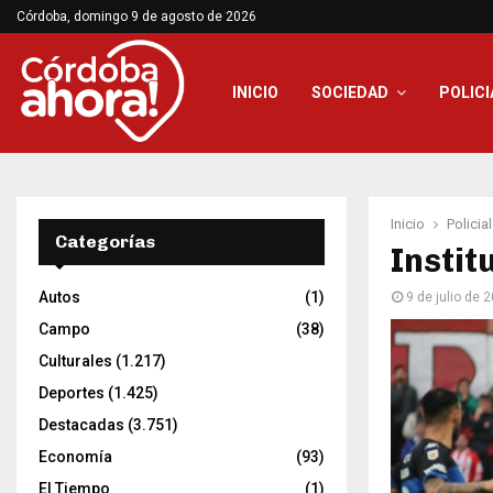
Córdoba, domingo 9 de agosto de 2026
INICIO
SOCIEDAD
POLICI
Inicio
Policia
Categorías
Instit
Autos
(1)
9 de julio de 
Campo
(38)
Culturales
(1.217)
Deportes
(1.425)
Destacadas
(3.751)
Economía
(93)
El Tiempo
(1)