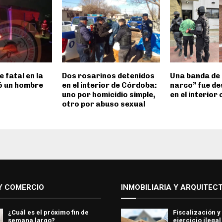
e fatal en la
Dos rosarinos detenidos
Una banda de
ió un hombre
en el interior de Córdoba:
narco” fue d
uno por homicidio simple,
en el interior
otro por abuso sexual
Y COMERCIO
INMOBILIARIA Y ARQUITEC
¿Cuál es el próximo fin de
Fiscalización y
semana largo?
ejercicio ilegal