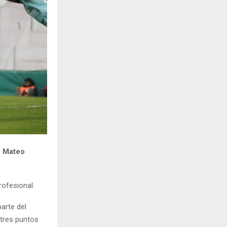
H
e Mateo
rofesional.
arte del
 tres puntos