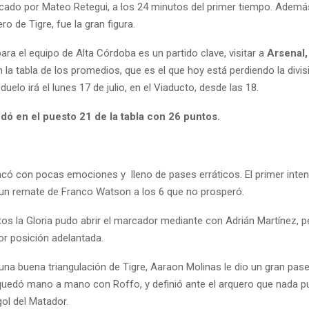
rcado por Mateo Retegui, a los 24 minutos del primer tiempo. Ademá
ero de Tigre, fue la gran figura.
ara el equipo de Alta Córdoba es un partido clave, visitar a
Arsenal,
en la tabla de los promedios, que es el que hoy está perdiendo la divis
duelo irá el lunes 17 de julio, en el Viaducto, desde las 18.
dó en el puesto 21 de la tabla con 26 puntos.
ncó con pocas emociones y lleno de pases erráticos. El primer inten
un remate de Franco Watson a los 6 que no prosperó.
os la Gloria pudo abrir el marcador mediante con Adrián Martínez, p
or posición adelantada.
 una buena triangulación de Tigre, Aaraon Molinas le dio un gran pas
uedó mano a mano con Roffo, y definió ante el arquero que nada p
gol del Matador.