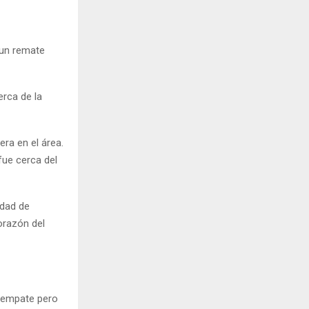
 un remate
erca de la
era en el área.
fue cerca del
idad de
orazón del
 empate pero