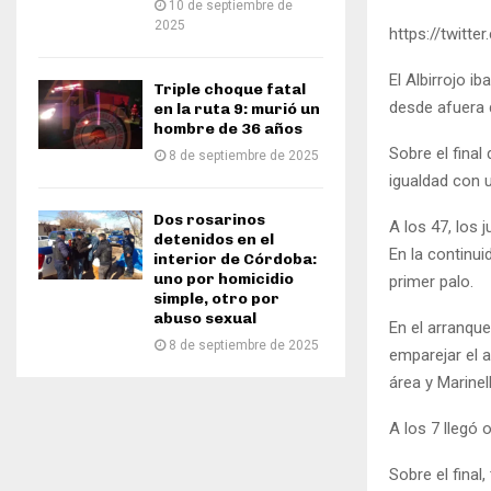
10 de septiembre de
2025
https://twit
El Albirrojo 
Triple choque fatal
desde afuera 
en la ruta 9: murió un
hombre de 36 años
Sobre el final
8 de septiembre de 2025
igualdad con u
Dos rosarinos
A los 47, los 
detenidos en el
En la continui
interior de Córdoba:
uno por homicidio
primer palo.
simple, otro por
abuso sexual
En el arranque
8 de septiembre de 2025
emparejar el a
área y Marinel
A los 7 llegó 
Sobre el final,