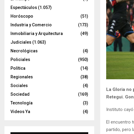
Espectáculos
(1.057)
Horóscopo
(51)
Industria y Comercio
(173)
Inmobiliaria y Arquitectura
(49)
Judiciales
(1.063)
Necrológicas
(4)
Policiales
(950)
Política
(14)
Regionales
(38)
Sociales
(4)
La Gloria no 
Sociedad
(169)
Retegui. Gonza
Tecnología
(3)
Instituto cayó
Videos Ya
(4)
El encuentro t
partido, pero 