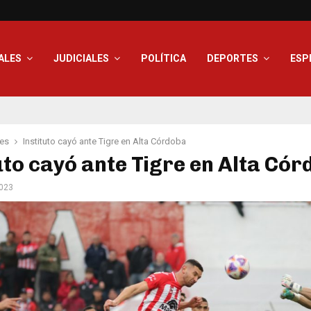
ALES
JUDICIALES
POLÍTICA
DEPORTES
ESP
les
Instituto cayó ante Tigre en Alta Córdoba
uto cayó ante Tigre en Alta Có
2023