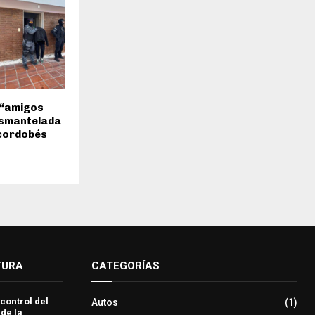
 “amigos
esmantelada
 cordobés
TURA
CATEGORÍAS
 control del
Autos
(1)
 de la