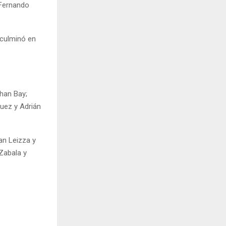
 Fernando
 culminó en
than Bay;
guez y Adrián
an Leizza y
Zabala y