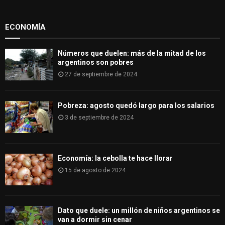
r
R
:
ECONOMÍA
C
H
Números que duelen: más de la mitad de los
argentinos son pobres
27 de septiembre de 2024
Pobreza: agosto quedó largo para los salarios
3 de septiembre de 2024
Economía: la cebolla te hace llorar
15 de agosto de 2024
Dato que duele: un millón de niños argentinos se
van a dormir sin cenar