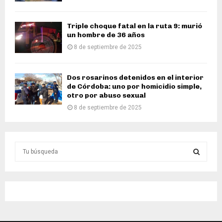
Triple choque fatal en la ruta 9: murió
un hombre de 36 años
8 de septiembre de 2025
Dos rosarinos detenidos en el interior
de Córdoba: uno por homicidio simple,
otro por abuso sexual
8 de septiembre de 2025
S
e
a
S
r
c
E
h
f
A
o