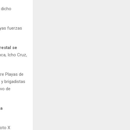
 dicho
uyas fuerzas
restal se
ca, Icho Cruz,
tre Playas de
y brigadistas
ivo de
La