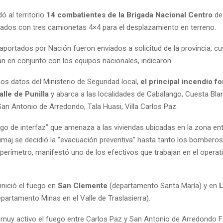
 al territorio
14 combatientes de la Brigada Nacional Centro
de
ipados con tres camionetas 4×4 para el desplazamiento en terreno.
aportados por Nación fueron enviados a solicitud de la provincia, c
an en conjunto con los equipos nacionales, indicaron.
os datos del Ministerio de Seguridad local,
el principal incendio fo
alle de Punilla
y abarca a las localidades de Cabalango, Cuesta Blan
an Antonio de Arredondo, Tala Huasi, Villa Carlos Paz.
sgo de interfaz” que amenaza a las viviendas ubicadas en la zona en
maj se decidió la “evacuación preventiva” hasta tanto los bomberos 
perímetro, manifestó uno de los efectivos que trabajan en el operat
inició el fuego en
San Clemente
(departamento Santa María) y en
epartamento Minas en el Valle de Traslasierra).