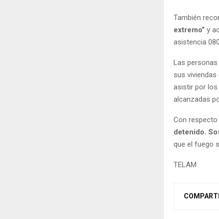
También recor
extremo”
y a
asistencia 08
Las personas 
sus viviendas 
asistir por lo
alcanzadas po
Con respecto a
detenido. So
que el fuego s
TELAM
COMPART