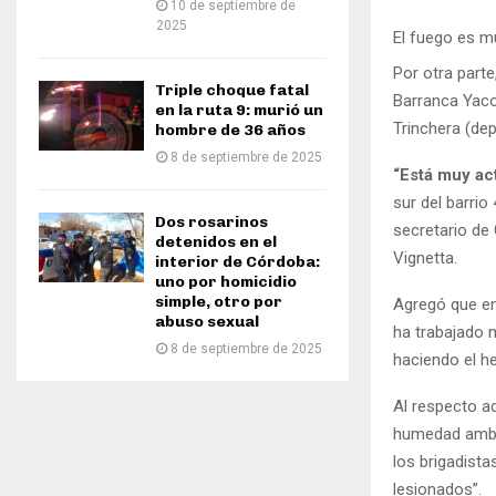
10 de septiembre de
2025
El fuego es m
Por otra parte
Triple choque fatal
Barranca Yaco 
en la ruta 9: murió un
Trinchera (de
hombre de 36 años
8 de septiembre de 2025
“Está muy ac
sur del barrio
Dos rosarinos
secretario de 
detenidos en el
Vignetta.
interior de Córdoba:
uno por homicidio
simple, otro por
Agregó que en
abuso sexual
ha trabajado 
8 de septiembre de 2025
haciendo el h
Al respecto ad
humedad ambie
los brigadist
lesionados”.