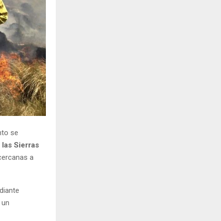
H
nto se
 las Sierras
 cercanas a
diante
 un