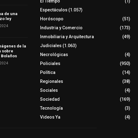
El Tiempo
(1)
Espectáculos
(1.057)
ha de una
Horóscopo
(51)
zo ley
 2024
Industria y Comercio
(173)
Inmobiliaria y Arquitectura
(49)
Judiciales
(1.063)
mágenes de la
a sobre
Necrológicas
(4)
 Bolaños
 2024
Policiales
(950)
Política
(14)
Regionales
(38)
Sociales
(4)
Sociedad
(169)
Tecnología
(3)
Videos Ya
(4)