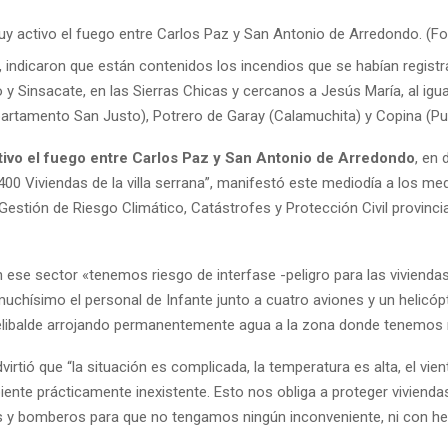
uy activo el fuego entre Carlos Paz y San Antonio de Arredondo. (Fot
, indicaron que están contenidos los incendios que se habían regist
y Sinsacate, en las Sierras Chicas y cercanos a Jesús María, al igu
partamento San Justo), Potrero de Garay (Calamuchita) y Copina (Puni
tivo el fuego entre Carlos Paz y San Antonio de Arredondo
, en 
 400 Viviendas de la villa serrana”, manifestó este mediodía a los med
Gestión de Riesgo Climático, Catástrofes y Protección Civil provincia
 ese sector «tenemos riesgo de interfase -peligro para las viviendas
muchísimo el personal de Infante junto a cuatro aviones y un helicóp
elibalde arrojando permanentemente agua a la zona donde tenemos 
virtió que “la situación es complicada, la temperatura es alta, el vien
nte prácticamente inexistente. Esto nos obliga a proteger vivienda
as y bomberos para que no tengamos ningún inconveniente, ni con her