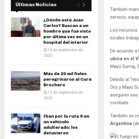
Últimas Noticias
También mandó
servicio, equ
¿Dónde está Juan
Carlos? Buscan a un
Los recursos 
hombre que fue visto
por última vez en un
locales trabaj
hospital del interior
15 de septiembre de
De acuerdo a l
2025
ubica en el V
Mayú Sumaj, S
Más de 20 mil fieles
peregrinaron al Cura
Debido al “rie
Brochero
Oro y Mayú Su
15 de septiembre de
aseguren ese 
2025
combate.
También se re
Iban por la ruta 9 en
un vehículo
Argentina
(d
adulterado: los
detuvieron