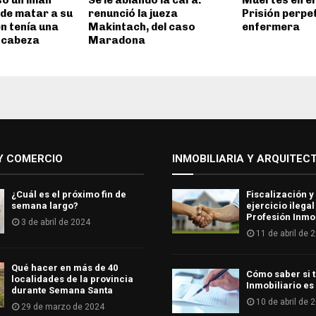
só un imán
Se le ablandó la cara:
Muertes en el
 de matar a su
renunció la jueza
Prisión perpe
n tenía una
Makintach, del caso
enfermera
a cabeza
Maradona
Y COMERCIO
INMOBILIARIA Y ARQUITEC
¿Cuál es el próximo fin de
Fiscalización y
semana largo?
ejercicio ilegal
Profesión Inmob
3 de abril de 2024
11 de abril de 
Qué hacer en más de 40
Cómo saber si t
localidades de la provincia
Inmobiliario es
durante Semana Santa
10 de abril de 
29 de marzo de 2024