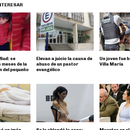
INTERESAR
Sud: se
Elevan a juicio la causa de
Un joven fue 
 meses de la
abuso de un pastor
Villa María
n del pequeño
evangélico