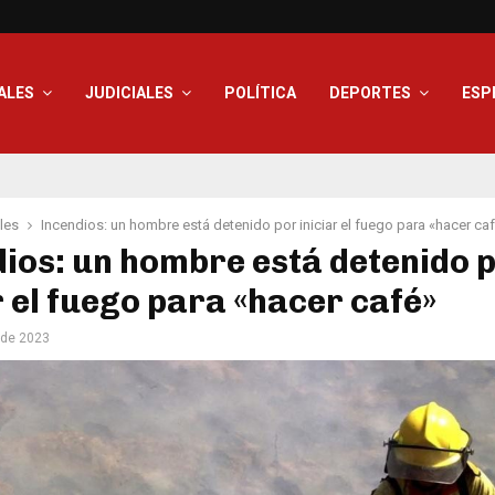
ALES
JUDICIALES
POLÍTICA
DEPORTES
ESP
les
Incendios: un hombre está detenido por iniciar el fuego para «hacer ca
ios: un hombre está detenido 
r el fuego para «hacer café»
 de 2023