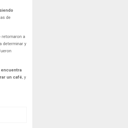
 siendo
eas de
 retornaron a
ra determinar y
 fueron
 encuentra
rar un café
, y