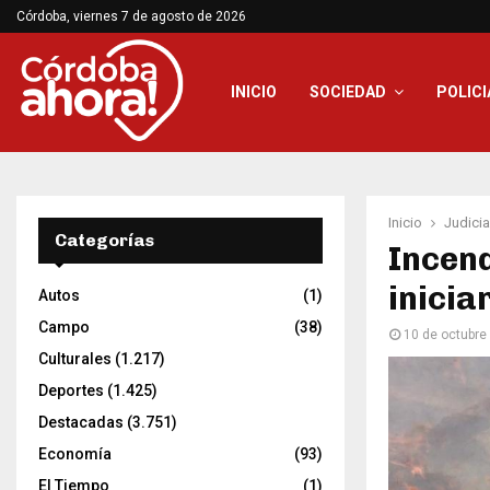
Córdoba, viernes 7 de agosto de 2026
INICIO
SOCIEDAD
POLICI
Inicio
Judicia
Categorías
Incend
inicia
Autos
(1)
Campo
(38)
10 de octubre
Culturales
(1.217)
Deportes
(1.425)
Destacadas
(3.751)
Economía
(93)
El Tiempo
(1)