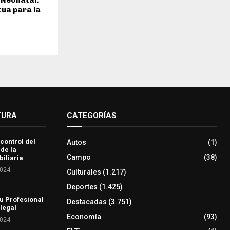
 Neonatal:
tua para la
TURA
CATEGORÍAS
 control del
Autos
(1)
 de la
Campo
(38)
iliaria
2024
Culturales
(1.217)
Deportes
(1.425)
u Profesional
Destacadas
(3.751)
 legal
Economía
(93)
2024