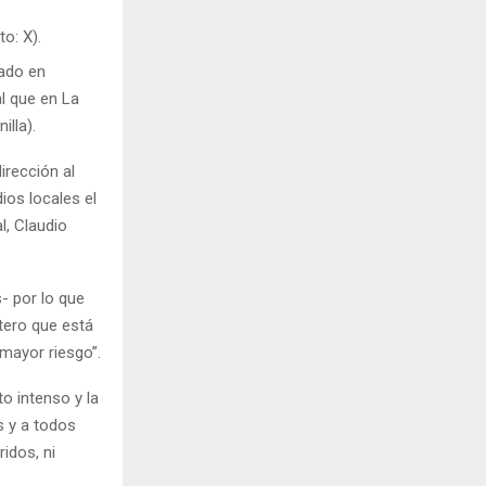
o: X).
rado en
al que en La
lla).
dirección al
ios locales el
l, Claudio
- por lo que
tero que está
mayor riesgo”.
to intenso y la
s y a todos
idos, ni