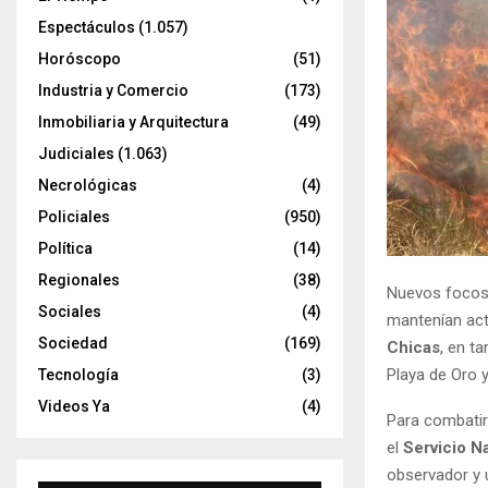
Espectáculos
(1.057)
Horóscopo
(51)
Industria y Comercio
(173)
Inmobiliaria y Arquitectura
(49)
Judiciales
(1.063)
Necrológicas
(4)
Policiales
(950)
Política
(14)
Regionales
(38)
Nuevos focos 
Sociales
(4)
mantenían act
Sociedad
(169)
Chicas
, en t
Playa de Oro y
Tecnología
(3)
Videos Ya
(4)
Para combatir 
el
Servicio N
observador y u