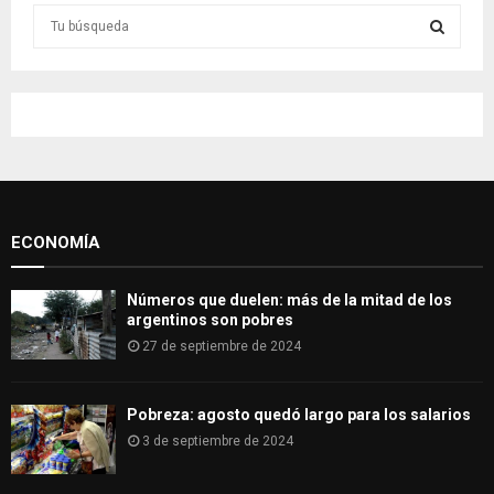
S
e
a
S
r
c
E
h
f
A
o
r
R
:
ECONOMÍA
C
H
Números que duelen: más de la mitad de los
argentinos son pobres
27 de septiembre de 2024
Pobreza: agosto quedó largo para los salarios
3 de septiembre de 2024