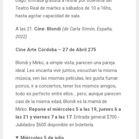
Dago. Entrada gratuita a retirar por boletería del
Teatro Real de martes a sábados de 10 a 16hs,
hasta agotar capacidad de sala.
A las 21.
Cine: Blondi
(de Carla Simón, España,
2022)
Cine Arte Córdoba – 27 de Abril 275
Blondi y Mirko, a simple vista, parecen una pareja
ideal. Les encanta vivir juntos, escuchan la misma
música, ven las mismas películas, les gusta fumar
porros, ir a conciertos, tener los mismos amigos,
todo es perfecto entre ellos… pero, aunque parecen
casi de la misma edad, Blondi es la mamá de
Mirko.
Repone el miércoles 5 a las 19, jueves 6 a
las 21 y viernes 7 a las 17
. Entrada general $700.-
Jubilados $600 disponible en boletería.
Miércoles 5
de julio