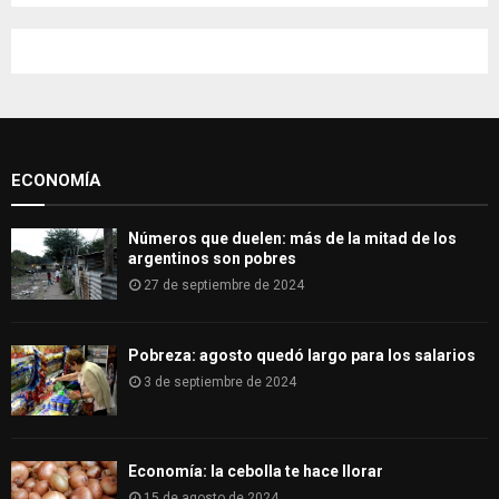
S
r
c
E
h
f
A
o
r
R
:
ECONOMÍA
C
H
Números que duelen: más de la mitad de los
argentinos son pobres
27 de septiembre de 2024
Pobreza: agosto quedó largo para los salarios
3 de septiembre de 2024
Economía: la cebolla te hace llorar
15 de agosto de 2024