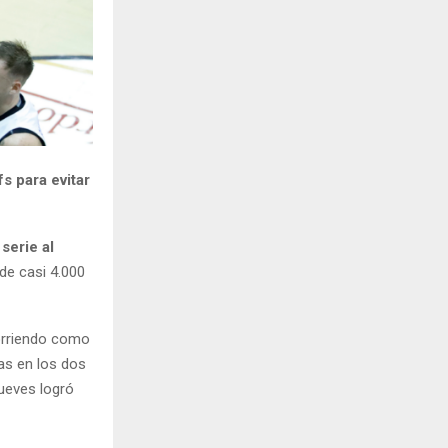
H
s para evitar
serie al
de casi 4.000
orriendo como
vas en los dos
jueves logró