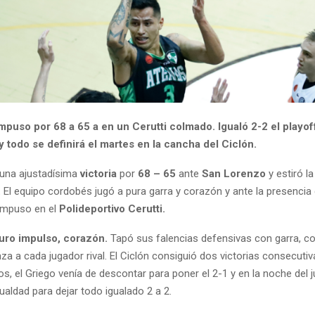
mpuso por 68 a 65 a en un Cerutti colmado. Igualó 2-2 el playoff
 todo se definirá el martes en la cancha del Ciclón.
una ajustadísima
victoria
por
68 – 65
ante
San Lorenzo
y estiró la
.
El equipo cordobés jugó a pura garra y corazón y ante la presencia 
impuso en el
Polideportivo Cerutti.
uro impulso, corazón.
Tapó sus falencias defensivas con garra, c
za a cada jugador rival. El Ciclón consiguió dos victorias consecuti
s, el Griego venía de descontar para poner el 2-1 y en la noche del 
ualdad para dejar todo igualado 2 a 2.