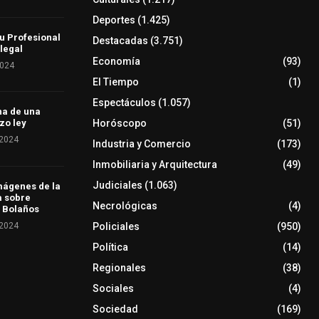
Deportes
(1.425)
u Profesional
Destacadas
(3.751)
 legal
Economía
(93)
2024
El Tiempo
(1)
Espectáculos
(1.057)
ha de una
Horóscopo
(51)
zo ley
 2024
Industria y Comercio
(173)
Inmobiliaria y Arquitectura
(49)
Judiciales
(1.063)
mágenes de la
a sobre
Necrológicas
(4)
 Bolaños
 2024
Policiales
(950)
Política
(14)
Regionales
(38)
Sociales
(4)
Sociedad
(169)