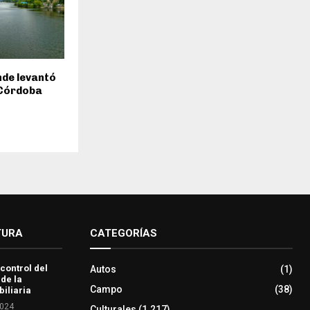
inde levantó
 Córdoba
TURA
CATEGORÍAS
 control del
Autos
(1)
 de la
Campo
(38)
iliaria
2024
Culturales
(1.217)