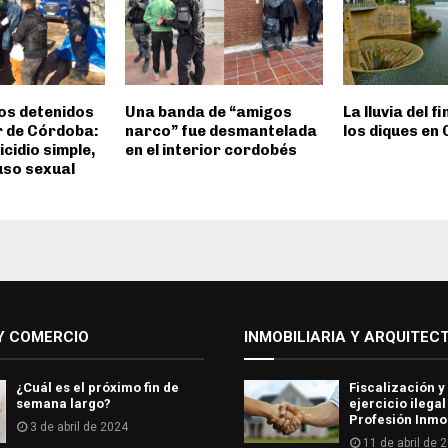
os detenidos
Una banda de “amigos
La lluvia del f
or de Córdoba:
narco” fue desmantelada
los diques en
cidio simple,
en el interior cordobés
uso sexual
Y COMERCIO
INMOBILIARIA Y ARQUITEC
¿Cuál es el próximo fin de
Fiscalización y
semana largo?
ejercicio ilegal
Profesión Inmob
3 de abril de 2024
11 de abril de 