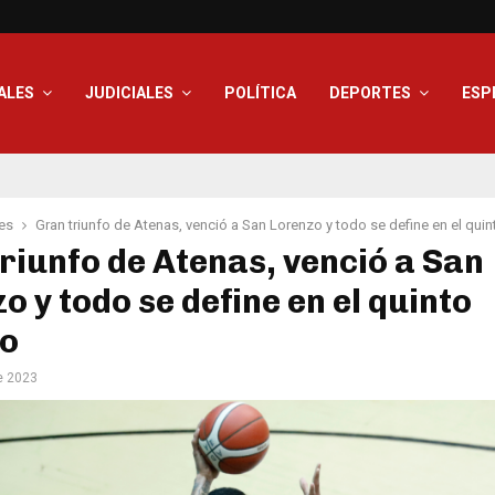
ALES
JUDICIALES
POLÍTICA
DEPORTES
ESP
es
Gran triunfo de Atenas, venció a San Lorenzo y todo se define en el quin
riunfo de Atenas, venció a San
o y todo se define en el quinto
do
e 2023