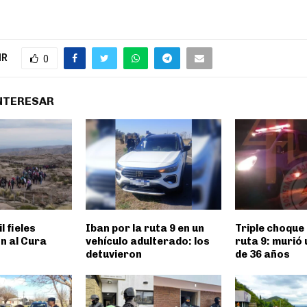
IR
0
INTERESAR
l fieles
Iban por la ruta 9 en un
Triple choque 
n al Cura
vehículo adulterado: los
ruta 9: murió
detuvieron
de 36 años