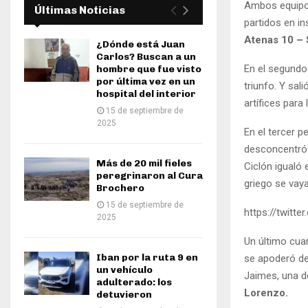
Ambos equipos
Últimas Noticias
partidos en in
Atenas 10 –
¿Dónde está Juan
Carlos? Buscan a un
En el segundo 
hombre que fue visto
por última vez en un
triunfo. Y sal
hospital del interior
artífices para
15 de septiembre de
2025
En el tercer p
desconcentró 
Más de 20 mil fieles
Ciclón igualó 
peregrinaron al Cura
griego se vaya
Brochero
15 de septiembre de
https://twitt
2025
Un último cua
Iban por la ruta 9 en
se apoderó de
un vehículo
Jaimes, una d
adulterado: los
Lorenzo.
detuvieron