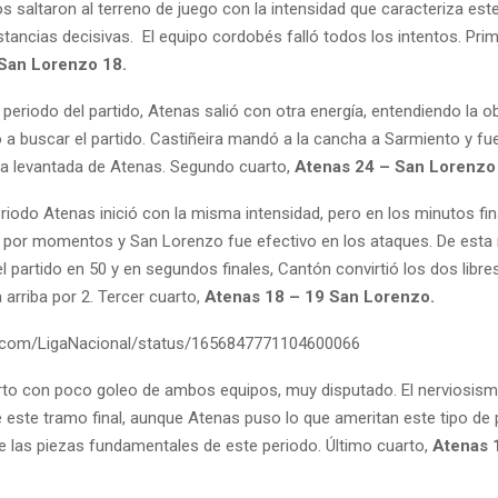
 saltaron al terreno de juego con la intensidad que caracteriza este
stancias decisivas. El equipo cordobés falló todos los intentos. Prim
 San Lorenzo
18.
periodo del partido, Atenas salió con otra energía, entendiendo la ob
ió a buscar el partido. Castiñeira mandó a la cancha a Sarmiento y fu
 la levantada de Atenas. Segundo cuarto,
Atenas 24 – San Lorenzo
eriodo Atenas inició con la misma intensidad, pero en los minutos fi
por momentos y San Lorenzo fue efectivo en los ataques. De esta 
el partido en 50 y en segundos finales, Cantón convirtió los dos libre
 arriba por 2. Tercer cuarto,
Atenas 18 – 19 San Lorenzo.
er.com/LigaNacional/status/1656847771104600066
rto con poco goleo de ambos equipos, muy disputado. El nerviosismo
 este tramo final, aunque Atenas puso lo que ameritan este tipo de 
e las piezas fundamentales de este periodo. Último cuarto,
Atenas 