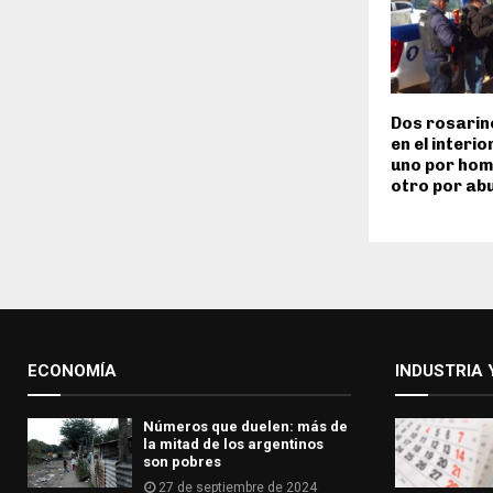
Dos rosarin
en el interi
uno por homi
otro por ab
ECONOMÍA
INDUSTRIA 
Números que duelen: más de
la mitad de los argentinos
son pobres
27 de septiembre de 2024