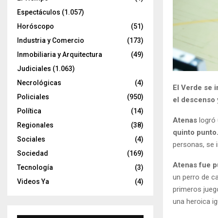
Espectáculos
(1.057)
Horóscopo
(51)
Industria y Comercio
(173)
Inmobiliaria y Arquitectura
(49)
Judiciales
(1.063)
Necrológicas
(4)
El Verde se i
Policiales
(950)
el descenso y
Política
(14)
Atenas
logró 
Regionales
(38)
quinto punto
Sociales
(4)
personas, se 
Sociedad
(169)
Atenas fue p
Tecnología
(3)
un perro de ca
Videos Ya
(4)
primeros juego
una heroica ig