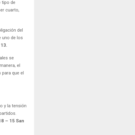
 tipo de
er cuarto,
ligación del
e uno de los
 13.
nales se
manera, el
s para que el
 y la tensión
partidos.
18 – 15 San