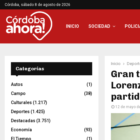
Córdoba, sábado 8 de agosto de 2026
INICIO
SOCIEDAD
POLICI
Inicio
Deport
Categorías
Gran t
Lorenz
Autos
(1)
Campo
(38)
parti
Culturales
(1.217)
12 de mayo d
Deportes
(1.425)
Destacadas
(3.751)
Economía
(93)
El Tiempo
(1)