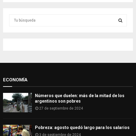
S
e
a
S
r
c
E
h
f
A
o
r
R
:
ECONOMÍA
C
H
Números que duelen: más de la mitad de los
argentinos son pobres
27 de septiembre de 2024
Pobreza: agosto quedó largo para los salarios
3 de septiembre de 2024