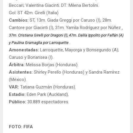
Beccari; Valentina Giacinti. DT: Milena Bertolini.
Gol: ST 42m. Girelli (Italia)
Cambios:
ST, 13m. Giada Greggi por Caruso (I), 28m.
Cantore por Giacinti (I), 31m. Yamila Rodríguez por Núñez
,
37m. Cristiana Girelli por Dragoni (I), 47m. Dalila Ippolito por Falfán (A)
.
y Paulina Gramaglia por Larroquette
Amonestadas:
Larroquette, Mayorga y Bonsegundo (A);
Caruso y Bonansea (I).
Árbitra:
Melissa Borjas (Honduras).
Asistentes:
Shirley Perello (Honduras) y Sandra Ramírez
(México).
VAR:
Tatiana Guzmán (Honduras).
Estadio:
Eden Park (Auckland).
Público:
30.889 espectadores.
FOTO: FIFA