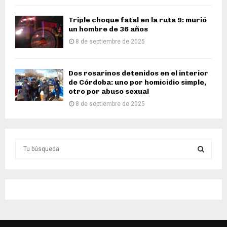
Triple choque fatal en la ruta 9: murió
un hombre de 36 años
8 de septiembre de 2025
Dos rosarinos detenidos en el interior
de Córdoba: uno por homicidio simple,
otro por abuso sexual
8 de septiembre de 2025
S
e
a
S
r
c
E
h
f
A
o