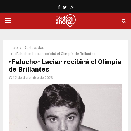
Facebook
Twitter
Instagram
PRIMARY
MENU
Inicio
Destacadas
«Falucho» Laciar recibirá el Olimpia de Brillantes
«Falucho» Laciar recibirá el Olimpia
de Brillantes
12 de diciembre de 2023