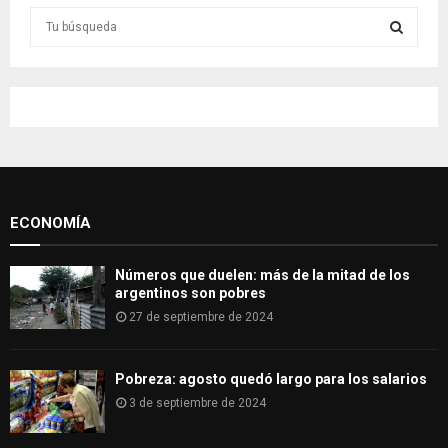
S
e
a
S
r
c
E
h
f
A
o
r
R
:
ECONOMÍA
C
H
Números que duelen: más de la mitad de los
argentinos son pobres
27 de septiembre de 2024
Pobreza: agosto quedó largo para los salarios
3 de septiembre de 2024