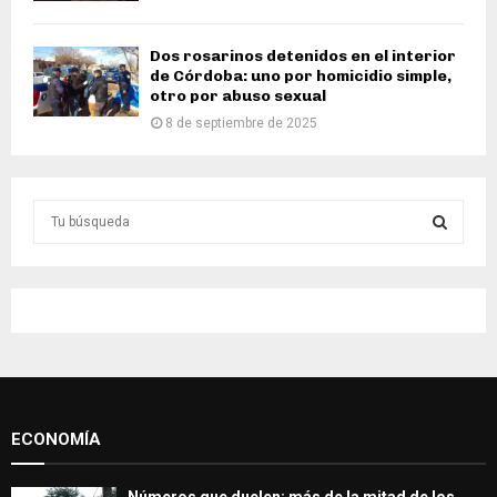
Dos rosarinos detenidos en el interior
de Córdoba: uno por homicidio simple,
otro por abuso sexual
8 de septiembre de 2025
S
e
a
S
r
c
E
h
f
A
o
r
R
:
ECONOMÍA
C
H