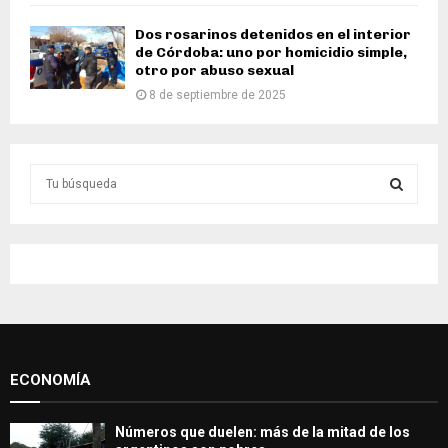
Dos rosarinos detenidos en el interior
de Córdoba: uno por homicidio simple,
otro por abuso sexual
8 de septiembre de 2025
S
e
a
S
r
c
E
h
f
A
o
r
R
:
ECONOMÍA
C
H
Números que duelen: más de la mitad de los