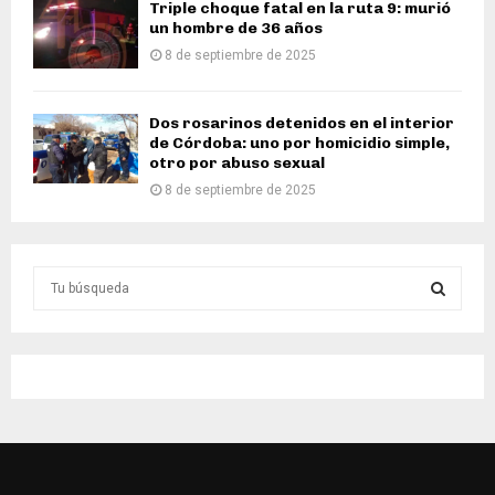
Triple choque fatal en la ruta 9: murió
un hombre de 36 años
8 de septiembre de 2025
Dos rosarinos detenidos en el interior
de Córdoba: uno por homicidio simple,
otro por abuso sexual
8 de septiembre de 2025
S
e
a
S
r
c
E
h
f
A
o
r
R
: