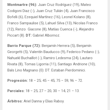
Montmartre (96):
Juan Cruz Rodríguez (19); Mateo
Codigoni Diaz (-); Juan Cruz Tulián (4); Juan Francisco
Bofelli (6); Ezequiel Martínez (16); Leonel Kolano (8);
Franco Sampaulise (5); Lahuel Silva (13); Nicolas Franco
(12); Renzo Giacone (8); Matías Cuenca (-); Alejandro
Piccart (8).
DT:
Gabriel Albornoz.
Barrio Parque (72):
Benjamín Herrera (5); Benjamín
Georgetti (5); Valentín Bauducco (9); Federico Pedano (-);
Nahuekl Buchaillot (-); Ramiro Ledesma (24); Lautaro
Rivata (8); Tomas Ligorria (11); Santiago Andrione (10);
Bals Lino Magnano (0): DT: Estaban Pierdominici.
Progresión:
18 – 25; 45 – 45; 75 – 59; 96 – 72.
Parciales:
18 – 25; 27 – 20; 30 – 14; 21 – 13.
Árbitros:
Ariel Danna y Elias Raboy.