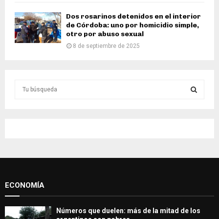
Dos rosarinos detenidos en el interior
de Córdoba: uno por homicidio simple,
otro por abuso sexual
8 de septiembre de 2025
S
e
a
S
r
c
E
h
f
A
o
r
R
:
ECONOMÍA
C
H
Números que duelen: más de la mitad de los