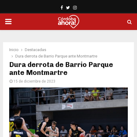
Facebook
Twitter
Instagram
PRIMARY
MENU
Inicio
Destacadas
Dura derrota de Barrio Parque ante Montmartre
Dura derrota de Barrio Parque
ante Montmartre
15 de diciembre de 2023