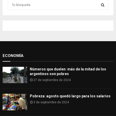
S
e
a
S
r
c
E
h
f
A
o
r
R
:
ECONOMÍA
C
H
Números que duelen: más de la mitad de los
argentinos son pobres
27 de septiembre de 2024
Pobreza: agosto quedó largo para los salarios
3 de septiembre de 2024