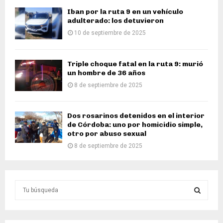
Iban por la ruta 9 en un vehículo
adulterado: los detuvieron
10 de septiembre de 2025
Triple choque fatal en la ruta 9: murió
un hombre de 36 años
8 de septiembre de 2025
Dos rosarinos detenidos en el interior
de Córdoba: uno por homicidio simple,
otro por abuso sexual
8 de septiembre de 2025
S
e
a
S
r