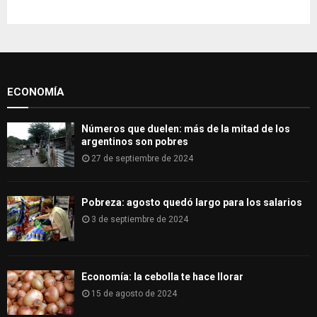
c
E
h
f
A
o
r
R
:
ECONOMÍA
C
H
Números que duelen: más de la mitad de los
argentinos son pobres
27 de septiembre de 2024
Pobreza: agosto quedó largo para los salarios
3 de septiembre de 2024
Economía: la cebolla te hace llorar
15 de agosto de 2024