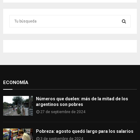
S
e
a
S
r
c
E
h
f
A
o
r
R
:
ECONOMÍA
C
H
Números que duelen: más de la mitad de los
argentinos son pobres
27 de septiembre de 2024
Pobreza: agosto quedó largo para los salarios
3 de septiembre de 2024