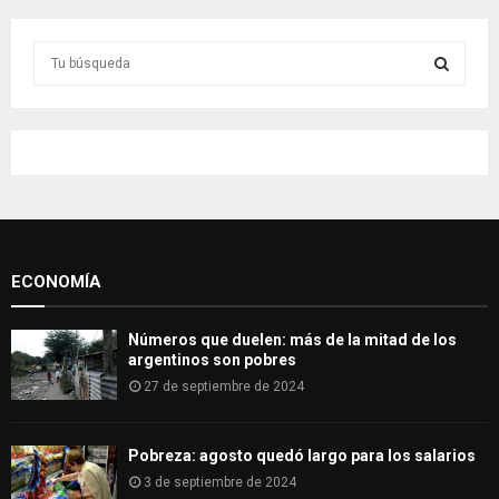
S
e
a
S
r
c
E
h
f
A
o
r
R
:
ECONOMÍA
C
H
Números que duelen: más de la mitad de los
argentinos son pobres
27 de septiembre de 2024
Pobreza: agosto quedó largo para los salarios
3 de septiembre de 2024