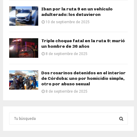
Iban por la ruta 9 en un vehículo
adulterado: los detuvieron
10 de septiembre de 2025
Triple choque fatal en la ruta 9: murió
un hombre de 36 años
8 de septiembre de 2025
Dos rosarinos detenidos en el interior
de Córdoba: uno por homicidio simple,
otro por abuso sexual
8 de septiembre de 2025
S
e
a
S
r