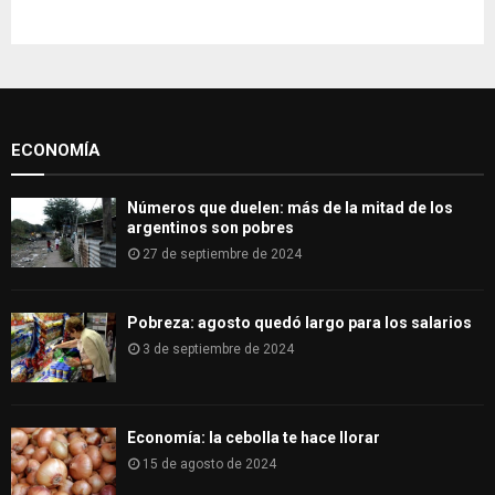
c
E
h
f
A
o
r
R
:
ECONOMÍA
C
H
Números que duelen: más de la mitad de los
argentinos son pobres
27 de septiembre de 2024
Pobreza: agosto quedó largo para los salarios
3 de septiembre de 2024
Economía: la cebolla te hace llorar
15 de agosto de 2024