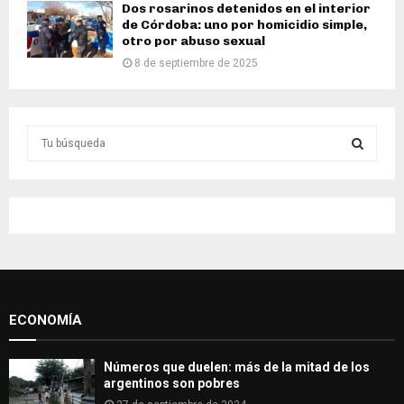
Dos rosarinos detenidos en el interior
de Córdoba: uno por homicidio simple,
otro por abuso sexual
8 de septiembre de 2025
S
e
a
S
r
c
E
h
f
A
o
r
R
:
ECONOMÍA
C
H
Números que duelen: más de la mitad de los
argentinos son pobres