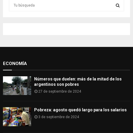
S
e
a
S
r
c
E
h
f
A
o
r
R
:
ECONOMÍA
C
H
Números que duelen: más de la mitad de los
argentinos son pobres
27 de septiembre de 2024
Pobreza: agosto quedó largo para los salarios
3 de septiembre de 2024