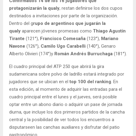
Confirmados 14 de los 16 jugadores que
protagonizarán la qualy
, restan definirse los dos cupos
destinados a invitaciones por parte de la organización.
Dentro del g
rupo de argentinos que jugarán la
qualy
aparecen jóvenes promesas como
Thiago Agustín
Tirante
(121°),
Francisco Comesaña
(123°),
Mariano
Navone
(126°),
Camilo Ugo Carabelli
(140°), Genaro
Alberto Olivieri (174°)y
Román Andrés Burruchaga
(181°).
El cuadro principal del ATP 250 que abrirá la gira
sudamericana sobre polvo de ladrillo estará integrado por
jugadores que se ubican en el
top 100 del ranking
. En
esta edición, al momento de adquirir las entradas para el
cuadro principal entre el lunes y el jueves, será posible
optar entre un abono diario o adquirir un pase de jornada
diurna, que incluye los dos primeros partidos de la cancha
central y la posibilidad de ver todos los encuentros a
disputarseen las canchas auxiliares y disfrutar del patio
gastronómico.