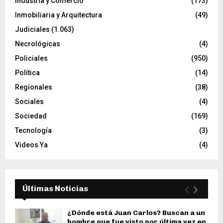
Industria y Comercio
(173)
Inmobiliaria y Arquitectura
(49)
Judiciales
(1.063)
Necrológicas
(4)
Policiales
(950)
Política
(14)
Regionales
(38)
Sociales
(4)
Sociedad
(169)
Tecnología
(3)
Videos Ya
(4)
Últimas Noticias
¿Dónde está Juan Carlos? Buscan a un
hombre que fue visto por última vez en