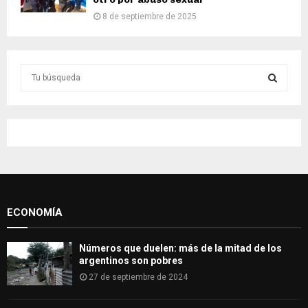
8 de septiembre de 2025
S
e
a
S
r
c
E
h
f
A
o
r
R
:
ECONOMÍA
C
H
Números que duelen: más de la mitad de los
argentinos son pobres
27 de septiembre de 2024