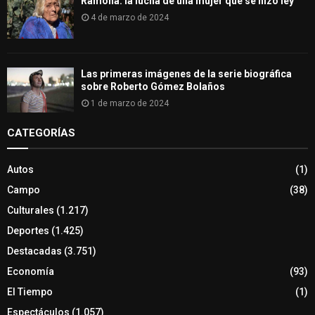
Ramona: la lucha de una mujer que se hizo ley
4 de marzo de 2024
Las primeras imágenes de la serie biográfica
sobre Roberto Gómez Bolaños
1 de marzo de 2024
CATEGORÍAS
Autos
(1)
Campo
(38)
Culturales
(1.217)
Deportes
(1.425)
Destacadas
(3.751)
Economía
(93)
El Tiempo
(1)
Espectáculos
(1.057)