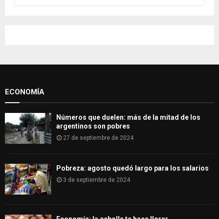
e
a
S
r
c
E
h
f
A
o
r
R
:
ECONOMÍA
C
H
Números que duelen: más de la mitad de los
argentinos son pobres
27 de septiembre de 2024
Pobreza: agosto quedó largo para los salarios
3 de septiembre de 2024