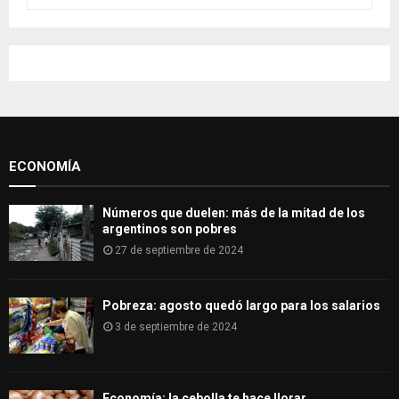
e
a
S
r
c
E
h
f
A
o
r
R
:
ECONOMÍA
C
H
Números que duelen: más de la mitad de los
argentinos son pobres
27 de septiembre de 2024
Pobreza: agosto quedó largo para los salarios
3 de septiembre de 2024
Economía: la cebolla te hace llorar