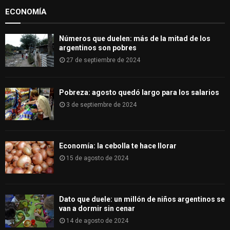
:
ECONOMÍA
C
H
Números que duelen: más de la mitad de los
argentinos son pobres
27 de septiembre de 2024
Pobreza: agosto quedó largo para los salarios
3 de septiembre de 2024
Economía: la cebolla te hace llorar
15 de agosto de 2024
Dato que duele: un millón de niños argentinos se
van a dormir sin cenar
14 de agosto de 2024