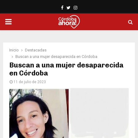
Facebook
Twitter
Instagram
PRIMARY
MENU
Inicio
Destacadas
Buscan a una mujer desaparecida en Córdoba
Buscan a una mujer desaparecida
en Córdoba
11 de julio de 2023