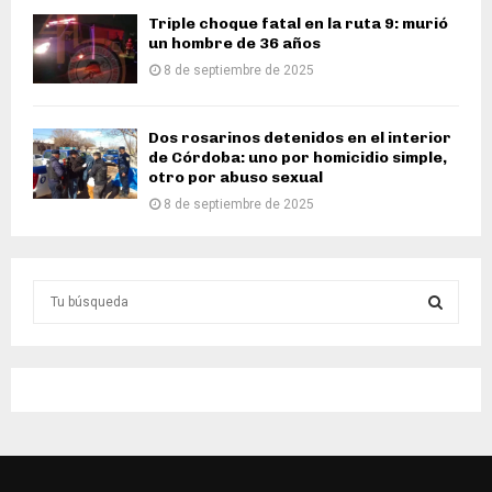
Triple choque fatal en la ruta 9: murió
un hombre de 36 años
8 de septiembre de 2025
Dos rosarinos detenidos en el interior
de Córdoba: uno por homicidio simple,
otro por abuso sexual
8 de septiembre de 2025
S
e
a
S
r
c
E
h
f
A
o
r
R