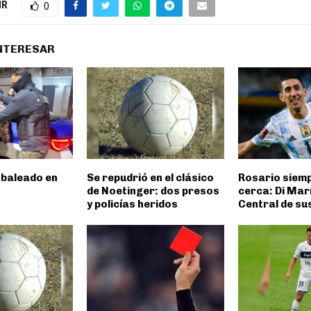
IR
0
INTERESAR
 baleado en
Se repudrió en el clásico
Rosario siem
de Noetinger: dos presos
cerca: Di Marí
y policías heridos
Central de s