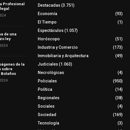
u Profesional
Destacadas
(3.751)
 legal
Economía
(93)
2024
El Tiempo
(1)
Espectáculos
(1.057)
ha de una
Horóscopo
(51)
zo ley
 2024
Industria y Comercio
(173)
Inmobiliaria y Arquitectura
(49)
Judiciales
(1.063)
mágenes de la
a sobre
Necrológicas
(4)
 Bolaños
 2024
Policiales
(950)
Política
(14)
Regionales
(38)
Sociales
(4)
Sociedad
(169)
Tecnología
(3)