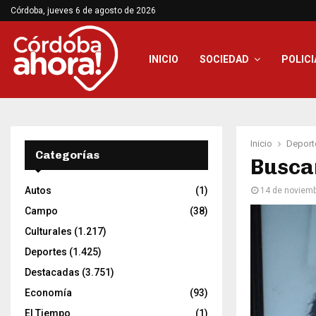
Córdoba, jueves 6 de agosto de 2026
INICIO
SOCIEDAD
POLICI
Inicio
Deport
Categorías
Buscan
Autos
(1)
14 de noviem
Campo
(38)
Culturales
(1.217)
Deportes
(1.425)
Destacadas
(3.751)
Economía
(93)
El Tiempo
(1)