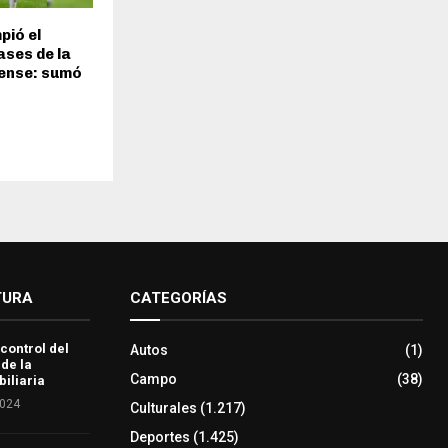
pió el
ses de la
iense: sumó
TURA
CATEGORÍAS
 control del
Autos
(1)
 de la
Campo
(38)
iliaria
2024
Culturales
(1.217)
Deportes
(1.425)