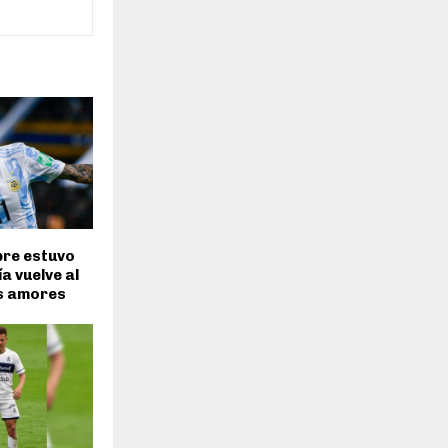
pre estuvo
a vuelve al
us amores