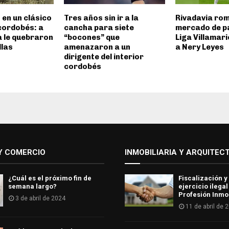
 en un clásico
Tres años sin ir a la
Rivadavia rom
 cordobés: a
cancha para siete
mercado de pa
a le quebraron
“bocones” que
Liga Villamar
llas
amenazaron a un
a Nery Leyes
dirigente del interior
cordobés
Y COMERCIO
INMOBILIARIA Y ARQUITEC
¿Cuál es el próximo fin de
Fiscalización y
semana largo?
ejercicio ilegal
Profesión Inmob
3 de abril de 2024
11 de abril de 