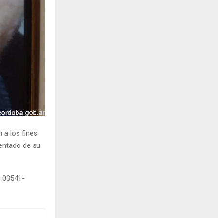
n a los fines
sentado de su
. 03541-