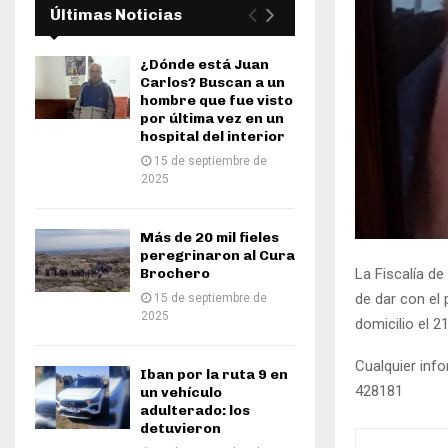
Últimas Noticias
¿Dónde está Juan
Carlos? Buscan a un
hombre que fue visto
por última vez en un
hospital del interior
15 de septiembre de
2025
Más de 20 mil fieles
peregrinaron al Cura
La Fiscalía de
Brochero
de dar con el
15 de septiembre de
2025
domicilio el 2
Cualquier info
Iban por la ruta 9 en
428181
un vehículo
adulterado: los
detuvieron