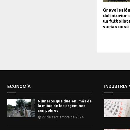
Grave lesión
del interior
un futbolist
varias costi
ECONOMÍA
INDUSTRIA 
Números que duelen: más de
la mitad de los argentinos
son pobres
27 de septiembre de 2024