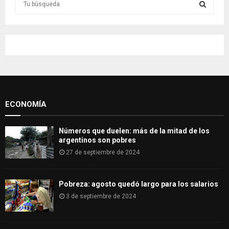
e
a
S
r
c
E
h
f
A
o
r
R
:
ECONOMÍA
C
H
Números que duelen: más de la mitad de los
argentinos son pobres
27 de septiembre de 2024
Pobreza: agosto quedó largo para los salarios
3 de septiembre de 2024