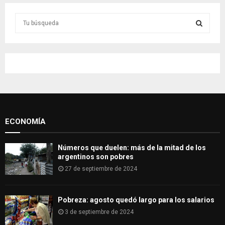
S
e
a
S
r
c
E
h
f
A
o
r
R
:
ECONOMÍA
C
H
Números que duelen: más de la mitad de los
argentinos son pobres
27 de septiembre de 2024
Pobreza: agosto quedó largo para los salarios
3 de septiembre de 2024