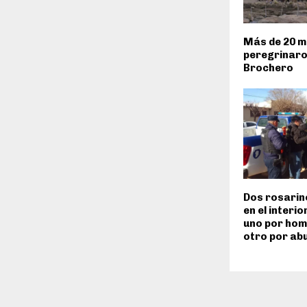
Más de 20 mi
peregrinaro
Brochero
Dos rosarin
en el interi
uno por homi
otro por ab