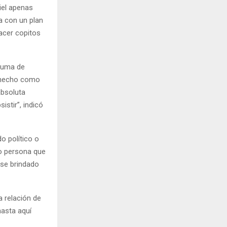
iel apenas
ba con un plan
hacer copitos
 suma de
n hecho como
absoluta
stir”, indicó
o político o
o persona que
ese brindado
a relación de
hasta aquí