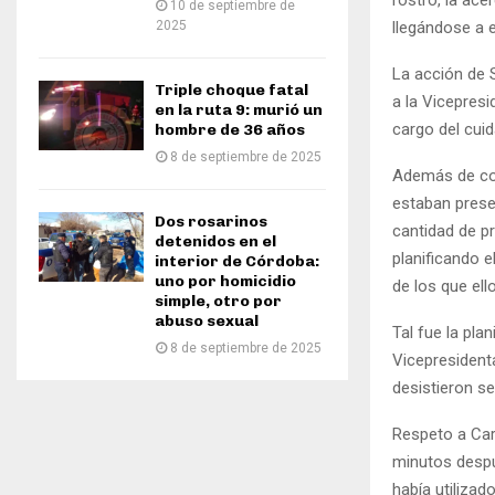
rostro, la ace
10 de septiembre de
2025
llegándose a es
La acción de 
Triple choque fatal
a la Vicepresi
en la ruta 9: murió un
cargo del cuid
hombre de 36 años
8 de septiembre de 2025
Además de con
estaban presen
Dos rosarinos
cantidad de p
detenidos en el
planificando e
interior de Córdoba:
uno por homicidio
de los que ell
simple, otro por
abuso sexual
Tal fue la pla
8 de septiembre de 2025
Vicepresident
desistieron s
Respeto a Car
minutos despué
había utilizad