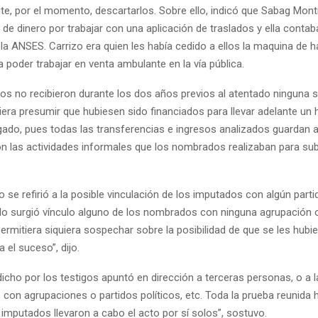
te, por el momento, descartarlos. Sobre ello, indicó que Sabag Mont
 de dinero por trabajar con una aplicación de traslados y ella conta
 la ANSES. Carrizo era quien les había cedido a ellos la maquina de 
 poder trabajar en venta ambulante en la vía pública.
s no recibieron durante los dos años previos al atentado ninguna
ciera presumir que hubiesen sido financiados para llevar adelante u
igado, pues todas las transferencias e ingresos analizados guardan 
n las actividades informales que los nombrados realizaban para subsi
 se refirió a la posible vinculación de los imputados con algún partid
No surgió vínculo alguno de los nombrados con ninguna agrupación 
permitiera siquiera sospechar sobre la posibilidad de que se les hubi
a el suceso”, dijo.
cho por los testigos apuntó en dirección a terceras personas, o a l
con agrupaciones o partidos políticos, etc. Toda la prueba reunida 
 imputados llevaron a cabo el acto por sí solos”, sostuvo.