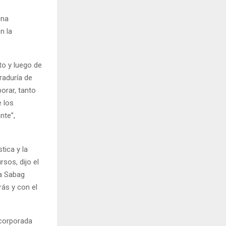
una
n la
o y luego de
raduría de
orar, tanto
e los
nte”,
tica y la
rsos, dijo el
 a Sabag
rás y con el
ncorporada