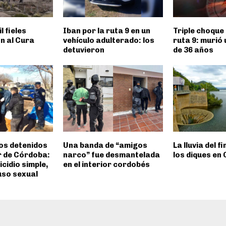
l fieles
Iban por la ruta 9 en un
Triple choque 
n al Cura
vehículo adulterado: los
ruta 9: murió
detuvieron
de 36 años
os detenidos
Una banda de “amigos
La lluvia del f
or de Córdoba:
narco” fue desmantelada
los diques en
cidio simple,
en el interior cordobés
uso sexual