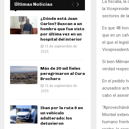
La fiscalía, l
Últimas Noticias
la Vicepreside
sectores de l
¿Dónde está Juan
Carlos? Buscan a un
Es que 48 hora
hombre que fue visto
por última vez en un
que en un caf
hospital del interior
el que el legis
15 de septiembre de
Vicepresident
2025
Si bien Milman
Más de 20 mil fieles
verdad respec
peregrinaron al Cura
Brochero
En el pedido h
15 de septiembre de
acusados actu
2025
cabo el asesin
“Aprovechándo
Iban por la ruta 9 en
un vehículo
Montiel extie
adulterado: los
humano frente
detuvieron