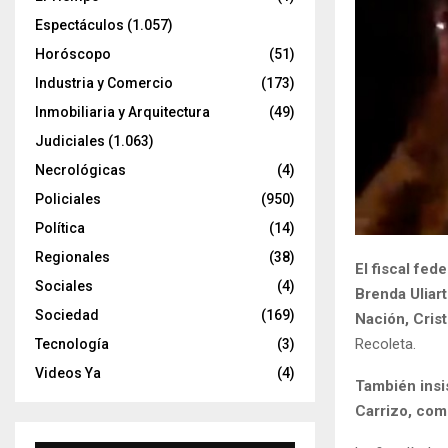
Espectáculos
(1.057)
Horóscopo
(51)
Industria y Comercio
(173)
Inmobiliaria y Arquitectura
(49)
Judiciales
(1.063)
Necrológicas
(4)
Policiales
(950)
Política
(14)
Regionales
(38)
El fiscal fed
Sociales
(4)
Brenda Uliar
Sociedad
(169)
Nación, Crist
Recoleta.
Tecnología
(3)
Videos Ya
(4)
También insis
Carrizo, com