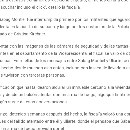
rca a escasos centímetros y acciona el gatillo, al menos en una opor
cuchar incluso el click”, detalló la fiscalía.
Sabag Montiel fue interrumpida primero por los militantes que aguar
denta en la puerta de su casa, y luego por los custodios de la Policía
ado de Cristina Kirchner.
tar con las imágenes de las cámaras de seguridad y de las tantas 
tes en el departamento de la Vicepresidenta, el fiscal se valió de o
ruebas. Entre ellas de los mensajes entre Sabag Montiel y Uliarte s
l hecho desde muchos días antes, incluso con la idea de llevarlo a c
os tuvieron con terceras personas.
nificación que hasta idearon alquilar un inmueble cercano a la vivienda
a y desde un balcón atentar con un arma de fuego, algo que finalme
egún surge de esas conversaciones.
rizo, detenido semanas después del hecho, la fiscalía valoró una c
s del fallido atentado entre él y Uliarte, donde él pensaba que Sab
o un arma de fuego provista por él.