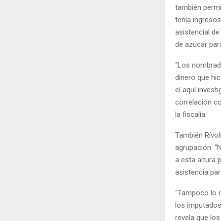
también permi
tenía ingresos
asistencial de
de azúcar para
“Los nombrado
dinero que hi
el aquí invest
correlación co
la fiscalía.
También Rívolo
agrupación. “
a esta altura 
asistencia par
“Tampoco lo di
los imputados 
revela que los