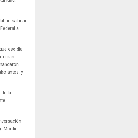
tunidad,
daban saludar
 Federal a
que ese día
tra gran
e mandaron
abo antes, y
 de la
nte
onversación
ag Montiel