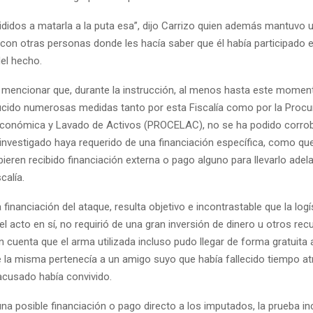
didos a matarla a la puta esa”, dijo Carrizo quien además mantuvo 
con otras personas donde les hacía saber que él había participado e
del hecho.
mencionar que, durante la instrucción, al menos hasta este moment
cido numerosas medidas tanto por esta Fiscalía como por la Procu
Económica y Lavado de Activos (PROCELAC), no se ha podido corrob
 investigado haya requerido de una financiación específica, como qu
eren recibido financiación externa o pago alguno para llevarlo adela
calía.
 financiación del ataque, resulta objetivo e incontrastable que la logís
el acto en sí, no requirió de una gran inversión de dinero u otros recu
en cuenta que el arma utilizada incluso pudo llegar de forma gratuita
e la misma pertenecía a un amigo suyo que había fallecido tiempo at
 acusado había convivido.
una posible financiación o pago directo a los imputados, la prueba i