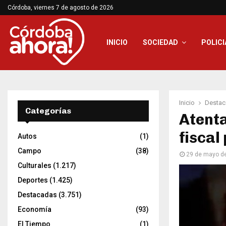
Córdoba, viernes 7 de agosto de 2026
INICIO
SOCIEDAD
POLICI
Inicio
Destac
Categorías
Atenta
fiscal
Autos
(1)
Campo
(38)
29 de mayo d
Culturales
(1.217)
Deportes
(1.425)
Destacadas
(3.751)
Economía
(93)
El Tiempo
(1)