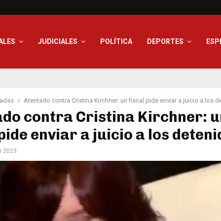
ALES
JUDICIALES
POLÍTICA
DEPORTES
ESP
adas
Atentado contra Cristina Kirchner: un fiscal pide enviar a juicio a los 
do contra Cristina Kirchner: u
 pide enviar a juicio a los deten
e 2023