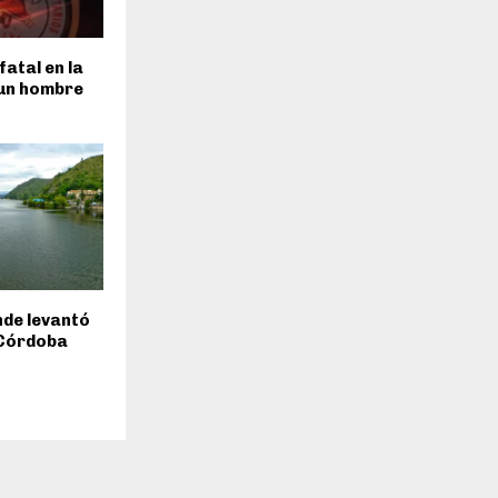
fatal en la
 un hombre
inde levantó
 Córdoba