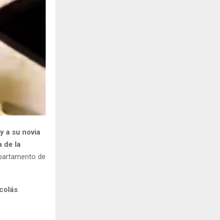
H
y a su novia
 de la
epartamento de
icolás