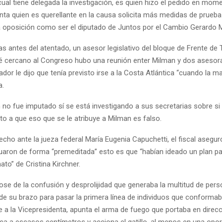
a cual tiene delegada la investigación, es quien hizo el pedido en mo
nta quien es querellante en la causa solicita más medidas de prueba 
a oposición como ser el diputado de Juntos por el Cambio Gerardo 
s antes del atentado, un asesor legislativo del bloque de Frente de
é cercano al Congreso hubo una reunión enter Milman y dos asesora
lador le dijo que tenía previsto irse a la Costa Atlántica “cuando la ma
a.
 no fue imputado sí se está investigando a sus secretarias sobre si 
to a que eso que se le atribuye a Milman es falso.
echo ante la jueza federal María Eugenia Capuchetti, el fiscal asegur
aron de forma “premeditada” esto es que “habían ideado un plan par
ato” de Cristina Kirchner.
se de la confusión y desprolijidad que generaba la multitud de per
nde su brazo para pasar la primera línea de individuos que conforma
 a la Vicepresidenta, apunta el arma de fuego que portaba en direcc