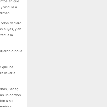
mentos en que
y vincula a
Milman.
 Todos declaró
s suyas, y en
ten” a la
dijeron o no la
ó que los
a llevar a
sonas, Sabag
ban un cordón
ión a su