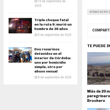
10 de septiembre de
2025
ATENAS DE RÍO
Triple choque fatal
en la ruta 9: murió un
hombre de 36 años
COMPART
8 de septiembre de 2025
TE PUEDE 
Dos rosarinos
detenidos en el
interior de Córdoba:
uno por homicidio
simple, otro por
abuso sexual
8 de septiembre de 2025
Más de 20 mi
peregrinaro
Brochero