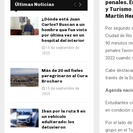
penales. E
Últimas Noticias
y Turismo 
Martín He
¿Dónde está Juan
Carlos? Buscan a un
Por segundo a
hombre que fue visto
por última vez en un
Ciudad de Río 
hospital del interior
90 minutos re
15 de septiembre de
penales favore
2025
2022 cuando s
Cabe destacar
Más de 20 mil fieles
peregrinaron al Cura
través de la S
Brochero
15 de septiembre de
Agenda naci
2025
Estudiantes c
en condición d
Iban por la ruta 9 en
un vehículo
adulterado: los
Por el lado de
detuvieron
grupo en el T