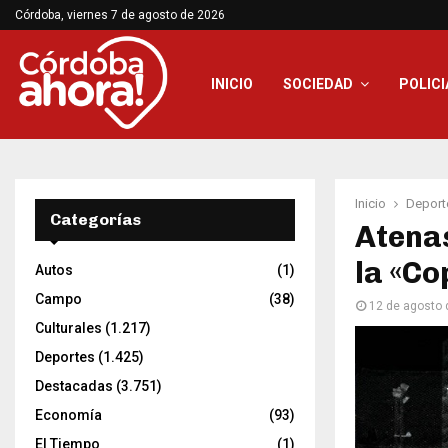
Córdoba, viernes 7 de agosto de 2026
INICIO
SOCIEDAD
POLICI
Inicio
Deport
Categorías
Atenas
la «Co
Autos
(1)
Campo
(38)
12 de agosto 
Culturales
(1.217)
Deportes
(1.425)
Destacadas
(3.751)
Economía
(93)
El Tiempo
(1)