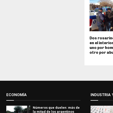
Dos rosarin
en el interi
uno por homi
otro por ab
ECONOMÍA
INDUSTRIA 
Números que duelen: más de
la mitad de los argentinos