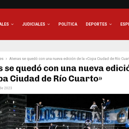
ALES
JUDICIALES
POLÍTICA
DEPORTES
ESP
es
Atenas se quedó con una nueva edición de la «Copa Ciudad de Río Cuar
 se quedó con una nueva edici
pa Ciudad de Río Cuarto»
de 2023