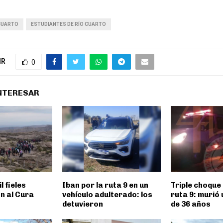
 CUARTO
ESTUDIANTES DE RÍO CUARTO
IR
0
INTERESAR
l fieles
Iban por la ruta 9 en un
Triple choque 
n al Cura
vehículo adulterado: los
ruta 9: murió
detuvieron
de 36 años