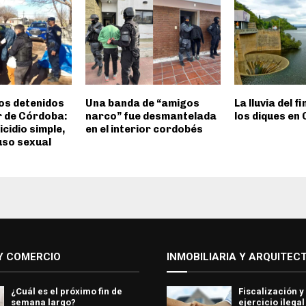
os detenidos
Una banda de “amigos
La lluvia del f
or de Córdoba:
narco” fue desmantelada
los diques en
cidio simple,
en el interior cordobés
uso sexual
Y COMERCIO
INMOBILIARIA Y ARQUITEC
¿Cuál es el próximo fin de
Fiscalización y
semana largo?
ejercicio ilegal