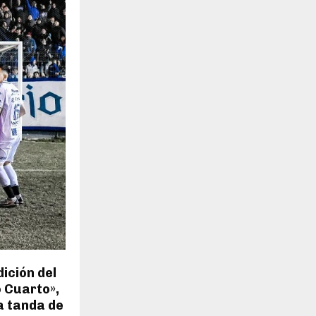
H
dición del
o Cuarto»,
a tanda de