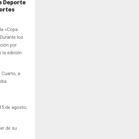
de Deporte
portes
 la «Copa
 Durante los
ición por
e la edición
 Cuarto, a
oba.
 15 de agosto,
der de su