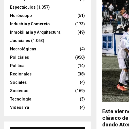
Espectáculos
(1.057)
Horóscopo
(51)
Industria y Comercio
(173)
Inmobiliaria y Arquitectura
(49)
Judiciales
(1.063)
Necrológicas
(4)
Policiales
(950)
Política
(14)
Regionales
(38)
Sociales
(4)
Sociedad
(169)
Tecnología
(3)
Videos Ya
(4)
Este viern
clásico de
donde Aten