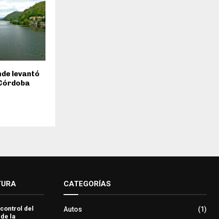
inde levantó
 Córdoba
TURA
CATEGORÍAS
 control del
Autos
(1)
 de la