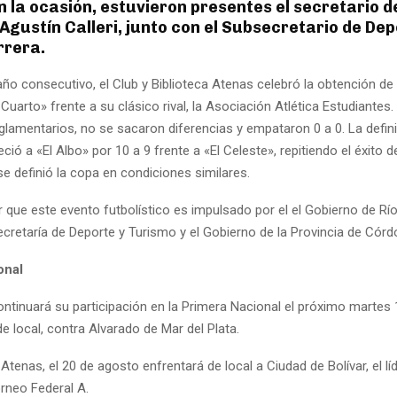
n la ocasión, estuvieron presentes el secretario 
Agustín Calleri, junto con el Subsecretario de De
rrera.
ño consecutivo, el Club y Biblioteca Atenas celebró la obtención de
Cuarto» frente a su clásico rival, la Asociación Atlética Estudiantes.
glamentarios, no se sacaron diferencias y empataron 0 a 0. La defin
ció a «El Albo» por 10 a 9 frente a «El Celeste», repitiendo el éxito d
e definió la copa en condiciones similares.
 que este evento futbolístico es impulsado por el el Gobierno de Río
ecretaría de Deporte y Turismo y el Gobierno de la Provincia de Córd
onal
ontinuará su participación en la Primera Nacional el próximo martes
e local, contra Alvarado de Mar del Plata.
 Atenas, el 20 de agosto enfrentará de local a Ciudad de Bolívar, el lí
orneo Federal A.