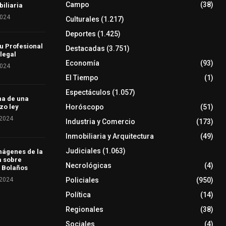
Campo
(38)
iliaria
2024
Culturales
(1.217)
Deportes
(1.425)
u Profesional
Destacadas
(3.751)
 legal
Economía
(93)
2024
El Tiempo
(1)
Espectáculos
(1.057)
ha de una
Horóscopo
(51)
zo ley
 2024
Industria y Comercio
(173)
Inmobiliaria y Arquitectura
(49)
Judiciales
(1.063)
mágenes de la
a sobre
Necrológicas
(4)
 Bolaños
 2024
Policiales
(950)
Política
(14)
Regionales
(38)
Sociales
(4)