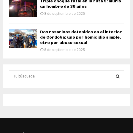
Triple choque fatal en la ruta 9: murió
un hombre de 36 años
8 de septiembre de 2025
Dos rosarinos detenidos en el interior
de Córdoba: uno por homicidio simple,
otro por abuso sexual
8 de septiembre de 2025
S
e
a
S
r
c
E
h
f
A
o
r
R
: