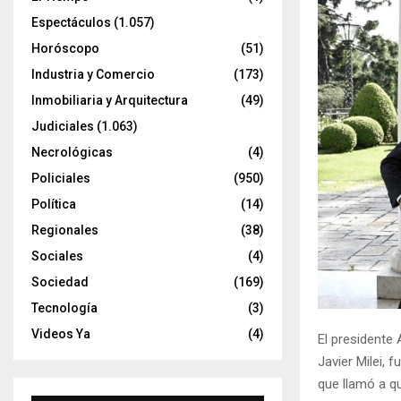
Espectáculos
(1.057)
Horóscopo
(51)
Industria y Comercio
(173)
Inmobiliaria y Arquitectura
(49)
Judiciales
(1.063)
Necrológicas
(4)
Policiales
(950)
Política
(14)
Regionales
(38)
Sociales
(4)
Sociedad
(169)
Tecnología
(3)
Videos Ya
(4)
El presidente
Javier Milei,
que llamó a q