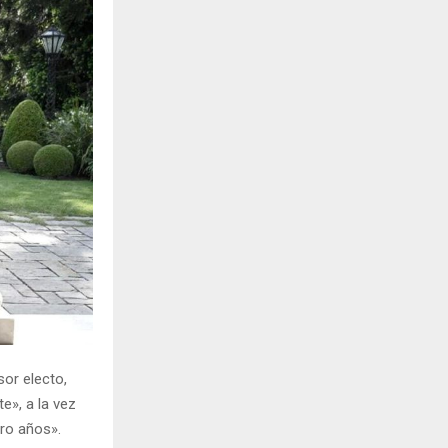
H
or electo,
te»
, a la vez
ro años».