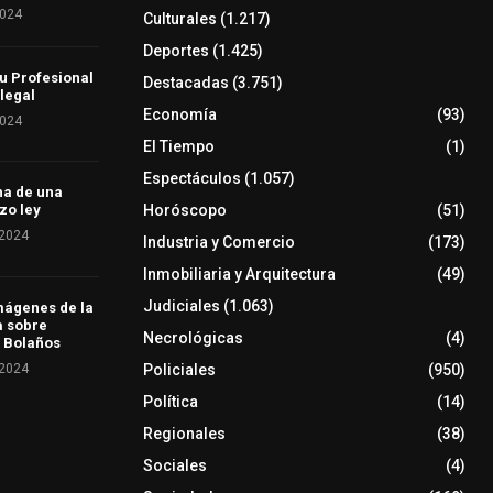
2024
Culturales
(1.217)
Deportes
(1.425)
u Profesional
Destacadas
(3.751)
 legal
Economía
(93)
2024
El Tiempo
(1)
Espectáculos
(1.057)
ha de una
Horóscopo
(51)
zo ley
 2024
Industria y Comercio
(173)
Inmobiliaria y Arquitectura
(49)
Judiciales
(1.063)
mágenes de la
a sobre
Necrológicas
(4)
 Bolaños
 2024
Policiales
(950)
Política
(14)
Regionales
(38)
Sociales
(4)