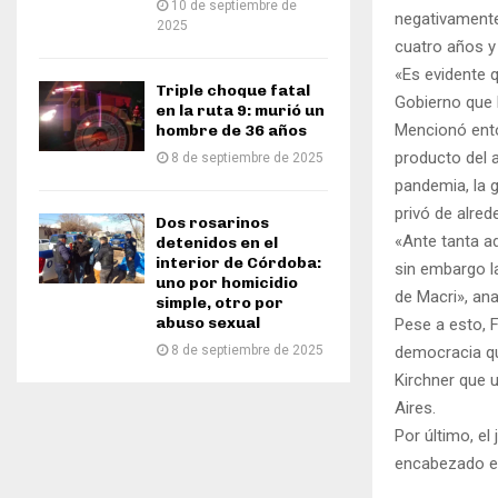
10 de septiembre de
negativamente
2025
cuatro años y
«Es evidente 
Triple choque fatal
Gobierno que 
en la ruta 9: murió un
Mencionó ento
hombre de 36 años
producto del 
8 de septiembre de 2025
pandemia, la 
privó de alred
Dos rosarinos
«Ante tanta a
detenidos en el
interior de Córdoba:
sin embargo l
uno por homicidio
de Macri», ana
simple, otro por
abuso sexual
Pese a esto, 
8 de septiembre de 2025
democracia qu
Kirchner que 
Aires.
Por último, el
encabezado el