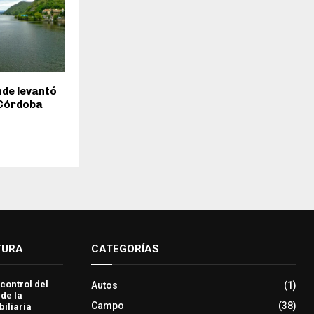
inde levantó
 Córdoba
TURA
CATEGORÍAS
 control del
Autos
(1)
 de la
Campo
(38)
iliaria