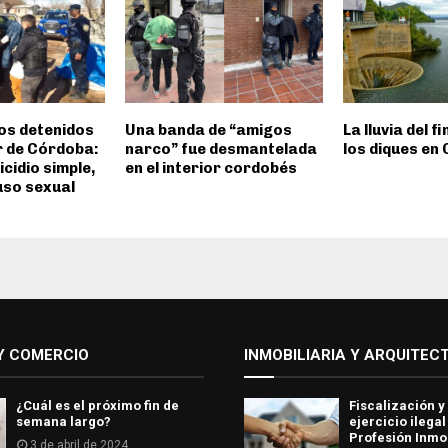
os detenidos
Una banda de “amigos
La lluvia del f
or de Córdoba:
narco” fue desmantelada
los diques en
cidio simple,
en el interior cordobés
uso sexual
Y COMERCIO
INMOBILIARIA Y ARQUITEC
¿Cuál es el próximo fin de
Fiscalización y
semana largo?
ejercicio ilegal
Profesión Inmob
3 de abril de 2024