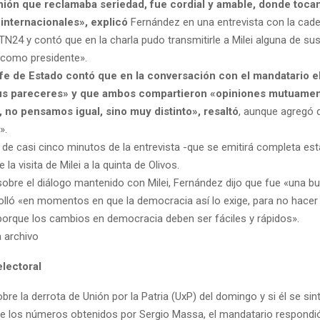
nión que reclamaba seriedad, fue cordial y amable, donde toc
 internacionales», explicó
Fernández en una entrevista con la cade
N24 y contó que en la charla pudo transmitirle a Milei alguna de su
 como presidente».
efe de Estado contó que en la conversación con el mandatario 
us pareceres» y que ambos compartieron «opiniones mutuame
 no pensamos igual, sino muy distinto», resaltó
, aunque agregó 
».
o de casi cinco minutos de la entrevista -que se emitirá completa es
la visita de Milei a la quinta de Olivos.
sobre el diálogo mantenido con Milei, Fernández dijo que fue «una b
olló «en momentos en que la democracia así lo exige, para no hacer
porque los cambios en democracia deben ser fáciles y rápidos».
electoral
re la derrota de Unión por la Patria (UxP) del domingo y si él se sin
e los números obtenidos por Sergio Massa, el mandatario respondi