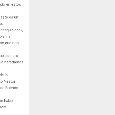
ido en estos
 este es un
ez.
desquiciada»,
ién la
ños que nos
ables, pero
 que heredamos
de la
to Néstor
a de Buenos
ién haber
tacó.