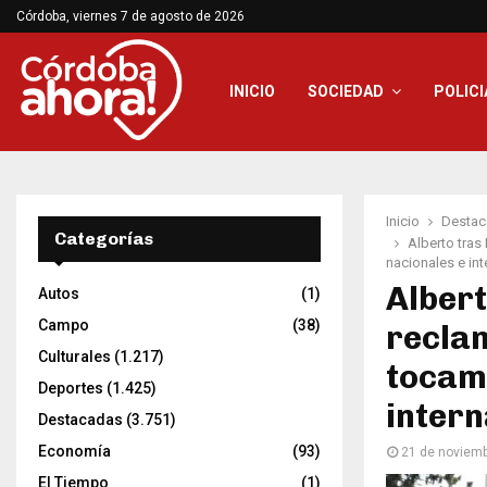
Córdoba, viernes 7 de agosto de 2026
INICIO
SOCIEDAD
POLICI
Inicio
Destac
Categorías
Alberto tras
nacionales e in
Albert
Autos
(1)
Campo
(38)
reclam
Culturales
(1.217)
tocam
Deportes
(1.425)
intern
Destacadas
(3.751)
Economía
(93)
21 de noviem
El Tiempo
(1)