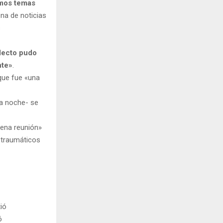
amos temas
na de noticias
s
electo pudo
nte»
.
que fue «una
ta noche- se
uena reunión»
 traumáticos
tió
ó