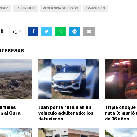
ÁNDEZ
JAVIER MILEI
RESIDENCIA DE OLIVOS
TRANSICIÓN
IR
0
INTERESAR
l fieles
Iban por la ruta 9 en un
Triple choque 
n al Cura
vehículo adulterado: los
ruta 9: murió
detuvieron
de 36 años