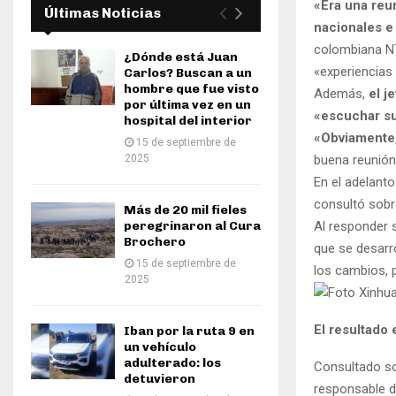
«Era una reu
Últimas Noticias
nacionales e
colombiana NT
¿Dónde está Juan
«experiencias
Carlos? Buscan a un
hombre que fue visto
Además,
el j
por última vez en un
«escuchar s
hospital del interior
«Obviamente,
15 de septiembre de
2025
buena reunión
En el adelant
consultó sobre 
Más de 20 mil fieles
peregrinaron al Cura
Al responder 
Brochero
que se desarr
15 de septiembre de
los cambios, 
2025
El resultado 
Iban por la ruta 9 en
un vehículo
adulterado: los
Consultado sob
detuvieron
responsable d