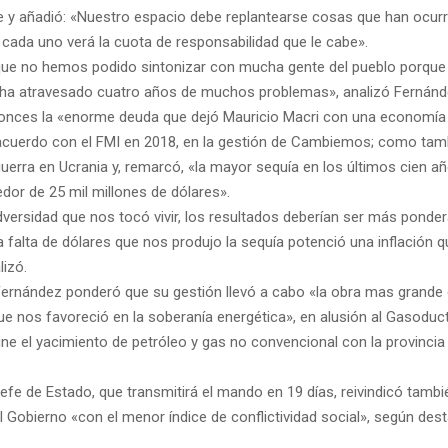
 y añadió: «Nuestro espacio debe replantearse cosas que han ocurr
 cada uno verá la cuota de responsabilidad que le cabe».
que no hemos podido sintonizar con mucha gente del pueblo porque
ha atravesado cuatro años de muchos problemas», analizó Fernánd
nces la «enorme deuda que dejó Mauricio Macri con una economía 
acuerdo con el FMI en 2018, en la gestión de Cambiemos; como tamb
guerra en Ucrania y, remarcó, «la mayor sequía en los últimos cien a
edor de 25 mil millones de dólares».
dversidad que nos tocó vivir, los resultados deberían ser más ponder
a falta de dólares que nos produjo la sequía potenció una inflación
lizó.
Fernández ponderó que su gestión llevó a cabo «la obra mas grande 
e nos favoreció en la soberanía energética», en alusión al Gasoduc
une el yacimiento de petróleo y gas no convencional con la provinci
 jefe de Estado, que transmitirá el mando en 19 días, reivindicó tamb
 Gobierno «con el menor índice de conflictividad social», según des