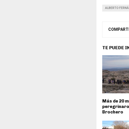
ALBERTO FERN
COMPART
TE PUEDE 
Más de 20 mi
peregrinaro
Brochero