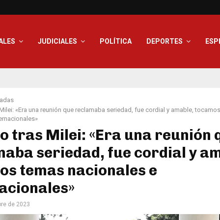
ALES
JUDICIALES
POLÍTICA
DEPORTES
ESP
adas
 Milei: «Era una reunión que reclamaba seriedad, fue cordial y amable, tocamo
ternacionales»
o tras Milei: «Era una reunión 
aba seriedad, fue cordial y a
os temas nacionales e
acionales»
bre de 2023