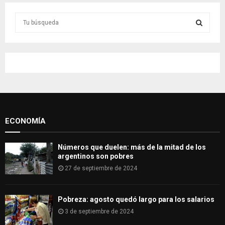
S
e
a
S
r
c
E
h
f
A
o
r
R
:
ECONOMÍA
C
H
Números que duelen: más de la mitad de los
argentinos son pobres
27 de septiembre de 2024
Pobreza: agosto quedó largo para los salarios
3 de septiembre de 2024