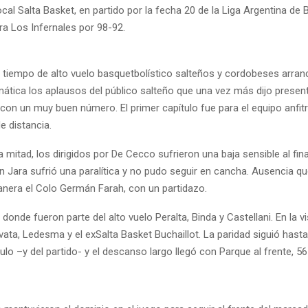
ocal Salta Basket, en partido por la fecha 20 de la Liga Argentina de 
ra Los Infernales por 98-92.
 tiempo de alto vuelo basquetbolístico salteños y cordobeses arran
ática los aplausos del público salteño que una vez más dijo present
con un muy buen número. El primer capítulo fue para el equipo anfit
e distancia.
 mitad, los dirigidos por De Cecco sufrieron una baja sensible al fina
n Jara sufrió una paralítica y no pudo seguir en cancha. Ausencia qu
era el Colo Germán Farah, con un partidazo.
donde fueron parte del alto vuelo Peralta, Binda y Castellani. En la vi
ata, Ledesma y el exSalta Basket Buchaillot. La paridad siguió hasta e
lo –y del partido- y el descanso largo llegó con Parque al frente, 56