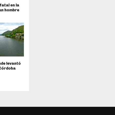
fatal en la
 un hombre
inde levantó
 Córdoba