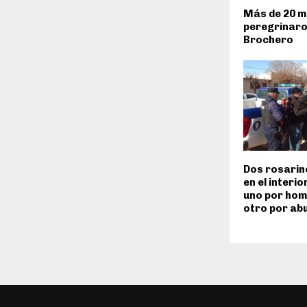
Más de 20 mi
peregrinaro
Brochero
Dos rosarin
en el interi
uno por homi
otro por ab