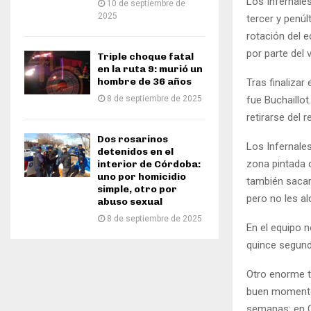
Los Infernales
10 de septiembre de
2025
tercer y penúl
rotación del e
por parte del v
Triple choque fatal
en la ruta 9: murió un
hombre de 36 años
Tras finalizar
8 de septiembre de 2025
fue Buchaillot
retirarse del 
Dos rosarinos
Los Infernale
detenidos en el
zona pintada 
interior de Córdoba:
uno por homicidio
también sacar 
simple, otro por
pero no les a
abuso sexual
8 de septiembre de 2025
En el equipo 
quince segund
Otro enorme t
buen momento 
semanas: en C