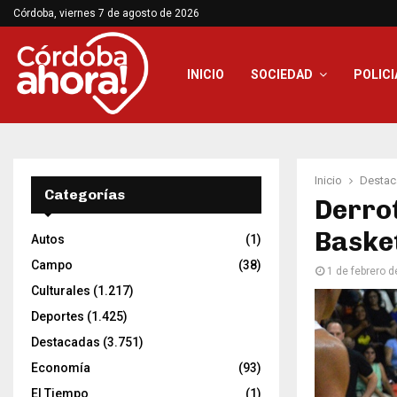
Córdoba, viernes 7 de agosto de 2026
INICIO
SOCIEDAD
POLICI
Inicio
Destac
Categorías
Derrot
Basket
Autos
(1)
Campo
(38)
1 de febrero 
Culturales
(1.217)
Deportes
(1.425)
Destacadas
(3.751)
Economía
(93)
El Tiempo
(1)