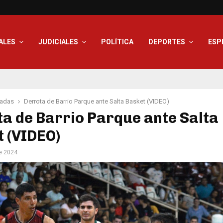
ALES
JUDICIALES
POLÍTICA
DEPORTES
ESP
adas
Derrota de Barrio Parque ante Salta Basket (VIDEO)
a de Barrio Parque ante Salta
 (VIDEO)
de 2024