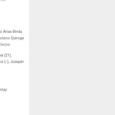
do Arias Binda
ancisco Quiroga
 Cecco.
a (21),
co (-), Joaquín
ntay