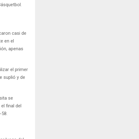
Básquetbol.
caron casi de
e en el
rión, apenas
lizar el primer
e suplió y de
sita se
l final del
-58.