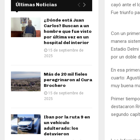
Últimas Noticias
cayó ante el l
Fue triunfo pa
¿Dónde está Juan
Carlos? Buscan a un
hombre que fue visto
Con un primer
por última vez en un
manera sistem
hospital del interior
Estadio Delmi 
15 de septiembre de
2025
por un doble d
En esa primera
Más de 20 mil fieles
cuarto: Agustí
peregrinaron al Cura
Brochero
muy buena man
15 de septiembre de
Primer tiempo 
2025
destacaron Riv
segundo capítu
Iban por la ruta 9 en
un vehículo
adulterado: los
detuvieron