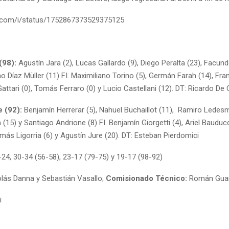
er.com/i/status/1752867373529375125
(98):
Agustín Jara (2),
Lucas Gallardo (9), Diego Peralta (23), Facun
o Díaz Müller (11) FI. Maximiliano Torino (5), Germán Farah (14), Fr
Gattari (0), Tomás Ferraro (0) y Lucio Castellani (12). DT: Ricardo De
e (92):
Benjamín Herrerar (5), Nahuel Buchaillot (11), Ramiro Ledesm
 (15) y Santiago Andrione (8) FI. Benjamín Giorgetti (4), Ariel Bauduc
omás Ligorria (6) y Agustín Jure (20). DT: Esteban Pierdomici
-24, 30-34 (56-58), 23-17 (79-75) y 19-17 (98-92)
olás Danna y Sebastián Vasallo;
Comisionado Técnico:
Román Gua
i