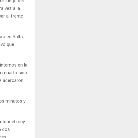
or luego del
a vez a la
ar al frente
ara en Salta,
tuvo que
nternos en la
mo cuarto sino
se acercaron
dos minutos y
entuar el muy
e dos
mes.