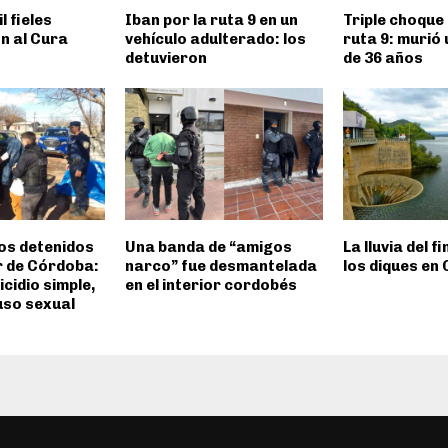
l fieles
Iban por la ruta 9 en un
Triple choque 
n al Cura
vehículo adulterado: los
ruta 9: murió
detuvieron
de 36 años
os detenidos
Una banda de “amigos
La lluvia del f
or de Córdoba:
narco” fue desmantelada
los diques en
cidio simple,
en el interior cordobés
uso sexual