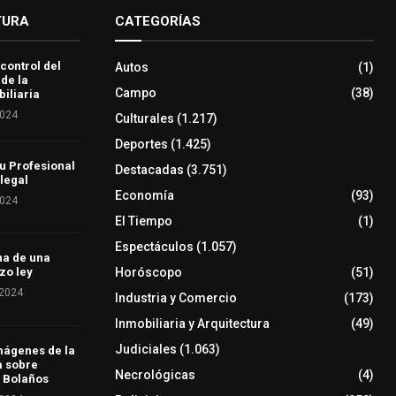
TURA
CATEGORÍAS
 control del
Autos
(1)
 de la
Campo
(38)
iliaria
2024
Culturales
(1.217)
Deportes
(1.425)
u Profesional
Destacadas
(3.751)
 legal
Economía
(93)
2024
El Tiempo
(1)
Espectáculos
(1.057)
ha de una
Horóscopo
(51)
zo ley
 2024
Industria y Comercio
(173)
Inmobiliaria y Arquitectura
(49)
Judiciales
(1.063)
mágenes de la
a sobre
Necrológicas
(4)
 Bolaños