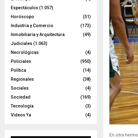
Espectáculos
(1.057)
Horóscopo
(51)
Industria y Comercio
(173)
Inmobiliaria y Arquitectura
(49)
Judiciales
(1.063)
Necrológicas
(4)
Policiales
(950)
Política
(14)
Regionales
(38)
Sociales
(4)
Sociedad
(169)
Tecnología
(3)
Videos Ya
(4)
En otra hermos