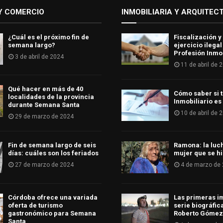
Y COMERCIO
INMOBILIARIA Y ARQUITEC
¿Cuál es el próximo fin de
Fiscalización y
semana largo?
ejercicio ilegal
Profesión Inmob
3 de abril de 2024
11 de abril de 
Qué hacer en más de 40
Cómo saber si t
localidades de la provincia
Inmobiliario es
durante Semana Santa
10 de abril de 
29 de marzo de 2024
Fin de semana largo de seis
Ramona: la luc
días: cuáles son los feriados
mujer que se hi
27 de marzo de 2024
4 de marzo de
Córdoba ofrece una variada
Las primeras i
oferta de turismo
serie biográfic
gastronómico para Semana
Roberto Gómez
Santa