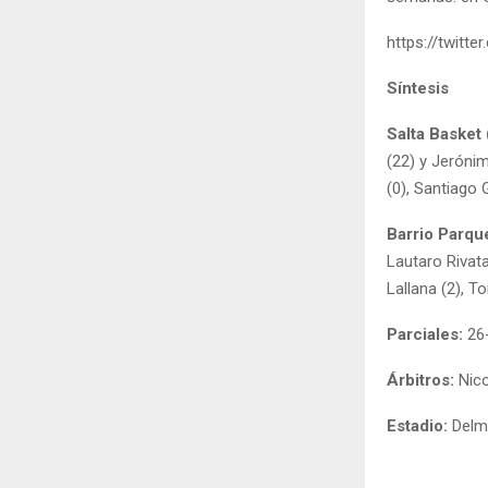
https://twitt
Síntesis
Salta Basket
(22) y Jerónim
(0), Santiago 
Barrio Parqu
Lautaro Rivata
Lallana (2), T
Parciales:
26
Árbitros:
Nic
Estadio:
Delm