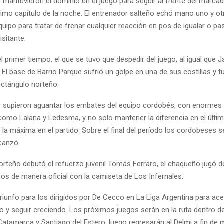
 mantuvieron el dominio en el juego para seguir al frente del marcad
timo capítulo de la noche. El entrenador salteño echó mano uno y otr
quipo para tratar de frenar cualquier reacción en pos de igualar o pas
isitante.
 el primer tiempo, el que se tuvo que despedir del juego, al igual que J
. El base de Barrio Parque sufrió un golpe en una de sus costillas y 
rectángulo norteño.
s supieron aguantar los embates del equipo cordobés, con enormes i
como Lalana y Ledesma, y no solo mantener la diferencia en el últi
la máxima en el partido. Sobre el final del período los cordobeses 
lcanzó.
norteño debutó el refuerzo juvenil Tomás Ferraro, el chaqueño jugó 
os de manera oficial con la camiseta de Los Infernales.
riunfo para los dirigidos por De Cecco en La Liga Argentina para ac
y seguir creciendo. Los próximos juegos serán en la ruta dentro d
atamarca y Santiago del Estero, luego regresarán al Delmi a fin de 