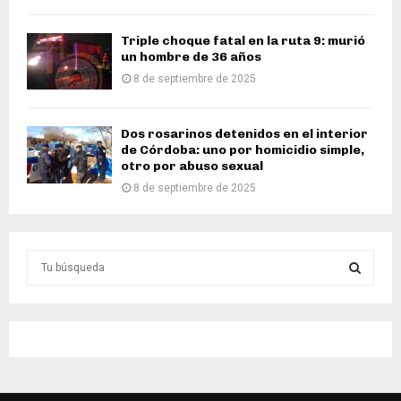
Triple choque fatal en la ruta 9: murió
un hombre de 36 años
8 de septiembre de 2025
Dos rosarinos detenidos en el interior
de Córdoba: uno por homicidio simple,
otro por abuso sexual
8 de septiembre de 2025
S
e
a
S
r
c
E
h
f
A
o