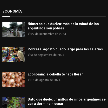
r
R
:
ECONOMÍA
C
H
Números que duelen: más de la mitad de los
argentinos son pobres
27 de septiembre de 2024
Pobreza: agosto quedó largo para los salarios
3 de septiembre de 2024
Economía: la cebolla te hace llorar
15 de agosto de 2024
Dato que duele: un millón de niños argentinos se
van a dormir sin cenar