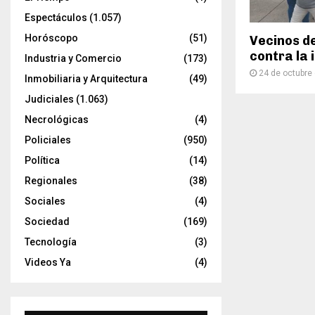
Espectáculos
(1.057)
Horóscopo
(51)
Vecinos d
contra la
Industria y Comercio
(173)
24 de octubre
Inmobiliaria y Arquitectura
(49)
Judiciales
(1.063)
Necrológicas
(4)
Policiales
(950)
Política
(14)
Regionales
(38)
Sociales
(4)
Sociedad
(169)
Tecnología
(3)
Videos Ya
(4)