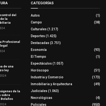
TURA
CATEGORÍAS
 control del
Autos
(1)
 de la
Campo
(38)
iliaria
2024
Culturales
(1.217)
Deportes
(1.425)
u Profesional
Destacadas
(3.751)
 legal
Economía
(93)
2024
El Tiempo
(1)
Espectáculos
(1.057)
ha de una
Horóscopo
(51)
zo ley
 2024
Industria y Comercio
(173)
Inmobiliaria y Arquitectura
(49)
Judiciales
(1.063)
mágenes de la
a sobre
Necrológicas
(4)
 Bolaños
 2024
Policiales
(950)