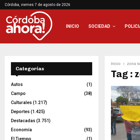
Córdoba, viernes 7 de agosto de 2026
INICIO
SOCIEDAD
POLICI
Inicio
zona s
Categorías
Tag : 
Autos
(1)
Campo
(38)
Culturales
(1.217)
Deportes
(1.425)
Destacadas
(3.751)
Economía
(93)
El Tiempo
(1)