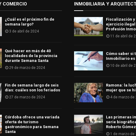
Y COMERCIO
INMOBILIARIA Y ARQUITEC
¿Cuál es el próximo fin de
Fiscalización y
semana largo?
ejercicio ilegal
Profesión Inmob
3 de abril de 2024
11 de abril de 
Qué hacer en más de 40
Cómo saber si t
localidades de la provincia
Inmobiliario es
durante Semana Santa
10 de abril de 
29 de marzo de 2024
Fin de semana largo de seis
Ramona: la luc
días: cuáles son los feriados
mujer que se hi
27 de marzo de 2024
4 de marzo de
Córdoba ofrece una variada
Las primeras i
oferta de turismo
serie biográfic
gastronómico para Semana
Roberto Gómez
Santa
1 de marzo de