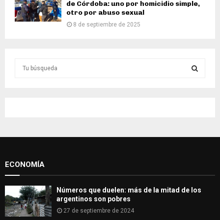
de Córdoba: uno por homicidio simple,
otro por abuso sexual
8 de septiembre de 2025
S
e
a
S
r
c
E
h
f
A
o
r
R
:
ECONOMÍA
C
H
Números que duelen: más de la mitad de los
argentinos son pobres
27 de septiembre de 2024