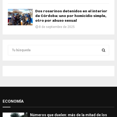
Dos rosarinos detenidos en el interior
de Córdoba: uno por homicidio simple,
otro por abuso sexual
8 de septiembre de 2025
S
e
a
S
r
c
E
h
f
A
o
r
R
:
ECONOMÍA
C
H
Números que duelen: más de la mitad de los