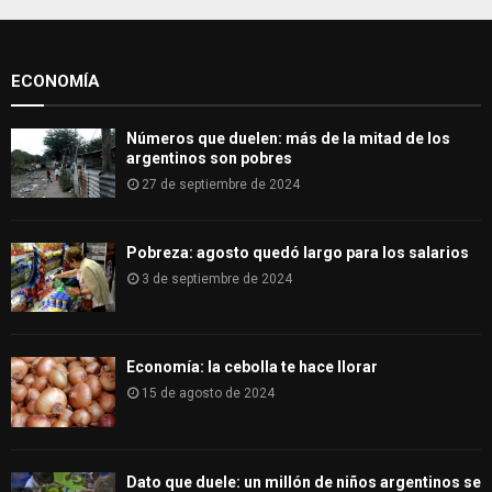
o
r
R
:
ECONOMÍA
C
H
Números que duelen: más de la mitad de los
argentinos son pobres
27 de septiembre de 2024
Pobreza: agosto quedó largo para los salarios
3 de septiembre de 2024
Economía: la cebolla te hace llorar
15 de agosto de 2024
Dato que duele: un millón de niños argentinos se