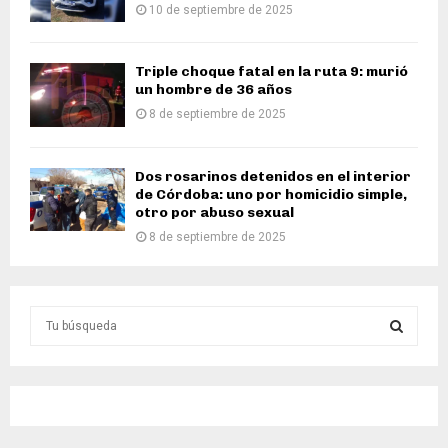
10 de septiembre de 2025
Triple choque fatal en la ruta 9: murió
un hombre de 36 años
8 de septiembre de 2025
Dos rosarinos detenidos en el interior
de Córdoba: uno por homicidio simple,
otro por abuso sexual
8 de septiembre de 2025
S
e
a
S
r
c
E
h
f
A