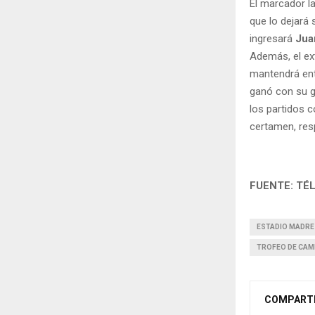
El marcador l
que lo dejará 
ingresará
Jua
Además, el ext
mantendrá entr
ganó con su g
los partidos c
certamen, res
FUENTE: TÉ
ESTADIO MADRE
TROFEO DE CA
COMPART