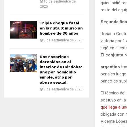
10 de septiembre de
quien pidió re
2025
resto del equi
Segunda fina
Triple choque fatal
en la ruta 9: murió un
hombre de 36 años
Rosario Centra
8 de septiembre de 2025
victoria por 
jugó en el est
El conjunto r
Dos rosarinos
detenidos en el
argentino
tra
interior de Córdoba:
uno por homicidio
penales luego
simple, otro por
banco de supl
abuso sexual
8 de septiembre de 2025
El técnico del
sostuvo en la
que llega a un
obligada con r
Vicente López