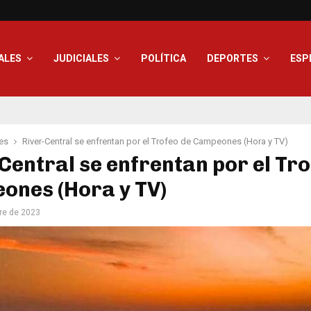
ALES
JUDICIALES
POLÍTICA
DEPORTES
ESP
es
River-Central se enfrentan por el Trofeo de Campeones (Hora y TV)
Central se enfrentan por el Tro
ones (Hora y TV)
re de 2023