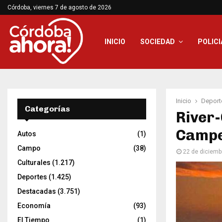
Córdoba, viernes 7 de agosto de 2026
INICIO
SOCIEDAD
POLICI
Inicio
Deport
Categorías
River-
Campe
Autos
(1)
Campo
(38)
22 de diciemb
Culturales
(1.217)
Deportes
(1.425)
Destacadas
(3.751)
Economía
(93)
El Tiempo
(1)