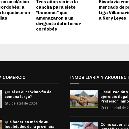
 en un clásico
Tres años sin ir a la
Rivadavia rom
 cordobés: a
cancha para siete
mercado de pa
a le quebraron
“bocones” que
Liga Villamar
llas
amenazaron a un
a Nery Leyes
dirigente del interior
cordobés
Y COMERCIO
INMOBILIARIA Y ARQUITEC
¿Cuál es el próximo fin de
Fiscalización y
semana largo?
ejercicio ilegal
Profesión Inmob
3 de abril de 2024
11 de abril de 
Qué hacer en más de 40
Cómo saber si t
localidades de la provincia