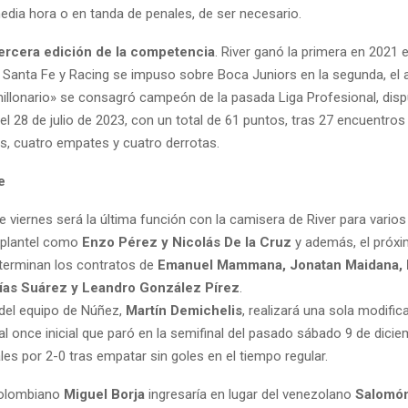
edia hora o en tanda de penales, de ser necesario.
tercera edición de la competencia
. River ganó la primera en 2021 e
 Santa Fe y Racing se impuso sobre Boca Juniors en la segunda, el
millonario» se consagró campeón de la pasada Liga Profesional, disp
el 28 de julio de 2023, con un total de 61 puntos, tras 27 encuentro
os, cuatro empates y cuatro derrotas.
e
te viernes será la última función con la camisera de River para varios
l plantel como
Enzo Pérez y Nicolás De la Cruz
y además, el próxi
 terminan los contratos de
Emanuel Mammana, Jonatan Maidana,
tías Suárez y Leandro González Pírez
.
 del equipo de Núñez,
Martín Demichelis
, realizará una sola modific
 once inicial que paró en la semifinal del pasado sábado 9 de dicie
es por 2-0 tras empatar sin goles en el tiempo regular.
colombiano
Miguel Borja
ingresaría en lugar del venezolano
Salomó