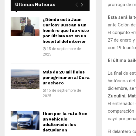
Últimas Noticias
prórroga de m
Esta será la 
¿Dónde está Juan
ante Colón de
Carlos? Buscan a un
hombre que fue visto
El conjunto «
por última vez en un
27 de enero y 
hospital del interior
con 19 triunf
15 de septiembre de
2025
El último bail
Más de 20 mil fieles
La final de es
peregrinaron al Cura
históricos de
Brochero
diciembre, se
15 de septiembre de
Zuculini, Ma
2025
El entrenador
comparación al
Iban por la ruta 9 en
cayó por penal
un vehículo
adulterado: los
detuvieron
El delantero 