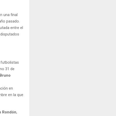
n una final
 año pasado.
utada entre el
s disputados
 futbolistas
mo 31 de
 Bruno
ación en
mbre en la que
n Rondón
,