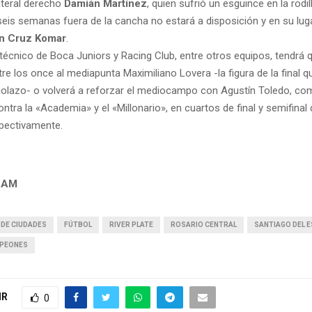
ateral derecho
Damián Martínez
, quien sufrió un esguince en la rodil
seis semanas fuera de la cancha no estará a disposición y en su lug
n Cruz Komar
.
écnico de Boca Juniors y Racing Club, entre otros equipos, tendrá qu
e los once al mediapunta Maximiliano Lovera -la figura de la final q
olazo- o volverá a reforzar el mediocampo con Agustín Toledo, com
ontra la «Academia» y el «Millonario», en cuartos de final y semifinal
pectivamente.
LAM
 DE CIUDADES
FÚTBOL
RIVER PLATE
ROSARIO CENTRAL
SANTIAGO DEL 
MPEONES
IR
0