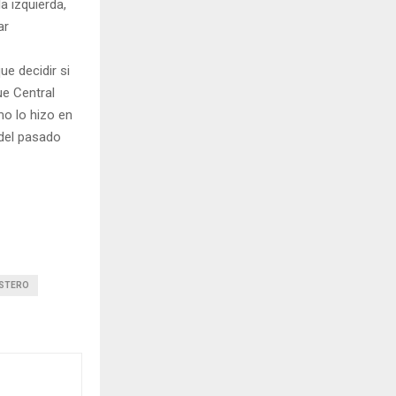
la izquierda,
ar
e decidir si
ue Central
o lo hizo en
 del pasado
ESTERO