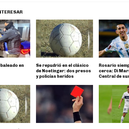
INTERESAR
 baleado en
Se repudrió en el clásico
Rosario siem
de Noetinger: dos presos
cerca: Di Marí
y policías heridos
Central de s