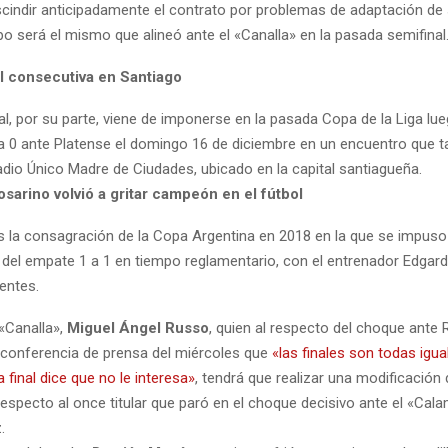
scindir anticipadamente el contrato por problemas de adaptación de s
po será el mismo que alineó ante el «Canalla» en la pasada semifinal
l consecutiva en Santiago
l, por su parte, viene de imponerse en la pasada Copa de la Liga lue
1 a 0 ante Platense el domingo 16 de diciembre en un encuentro que 
adio Único Madre de Ciudades, ubicado en la capital santiagueña.
osarino volvió a gritar campeón en el fútbol
s la consagración de la Copa Argentina en 2018 en la que se impuso
 del empate 1 a 1 en tiempo reglamentario, con el entrenador Edgar
entes.
 «Canalla»,
Miguel Ángel Russo
, quien al respecto del choque ante R
 conferencia de prensa del miércoles que
«las finales son todas igua
a final dice que no le interesa»
, tendrá que realizar una modificació
especto al once titular que paró en el choque decisivo ante el «Cal
.