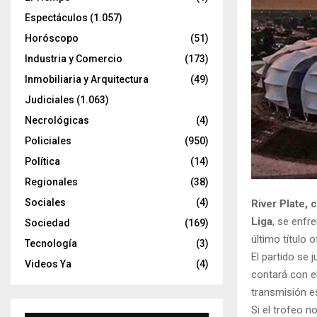
Espectáculos
(1.057)
Horóscopo
(51)
Industria y Comercio
(173)
Inmobiliaria y Arquitectura
(49)
Judiciales
(1.063)
Necrológicas
(4)
Policiales
(950)
Política
(14)
Regionales
(38)
Sociales
(4)
River Plate, 
Liga
, se enfr
Sociedad
(169)
último título o
Tecnología
(3)
El partido se 
Videos Ya
(4)
contará con el
transmisión e
Si el trofeo n