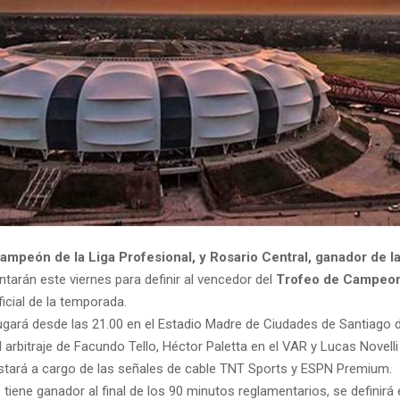
campeón de la Liga Profesional, y Rosario Central, ganador de l
entarán este viernes para definir al vencedor del
Trofeo de Campeo
ficial de la temporada.
jugará desde las 21.00 en el Estadio Madre de Ciudades de Santiago d
 arbitraje de Facundo Tello, Héctor Paletta en el VAR y Lucas Novell
stará a cargo de las señales de cable TNT Sports y ESPN Premium.
o tiene ganador al final de los 90 minutos reglamentarios, se definirá