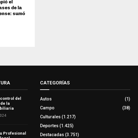
pió el
ses de la
iense: sumó
TURA
CATEGORÍAS
 control del
Autos
(1)
 de la
Campo
(38)
iliaria
2024
Culturales
(1.217)
Deportes
(1.425)
u Profesional
Destacadas
(3.751)