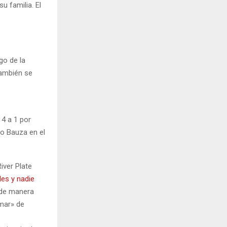
u familia. El
.
go de la
también se
 4 a 1 por
do Bauza en el
iver Plate
les y nadie
n de manera
amar» de