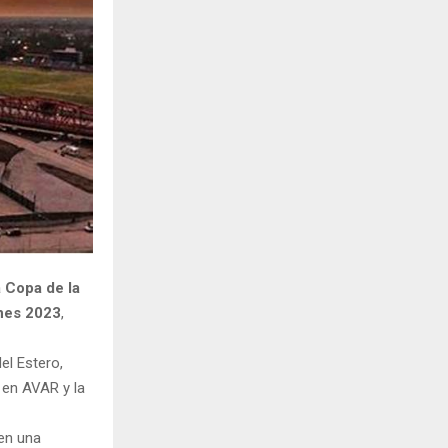
H
a Copa de la
nes 2023
,
el Estero,
i en AVAR y la
 en una