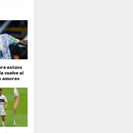
pre estuvo
a vuelve al
us amores