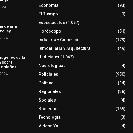
 legal
Economía
(93)
2024
El Tiempo
(1)
Espectáculos
(1.057)
ha de una
Horóscopo
(51)
zo ley
 2024
Industria y Comercio
(173)
Inmobiliaria y Arquitectura
(49)
Judiciales
(1.063)
mágenes de la
a sobre
Necrológicas
(4)
 Bolaños
 2024
Policiales
(950)
Política
(14)
Regionales
(38)
Sociales
(4)
Sociedad
(169)
Tecnología
(3)
Videos Ya
(4)