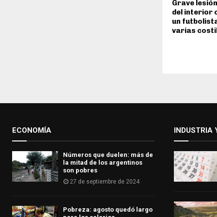
Grave lesión
del interior
un futbolist
varias costi
ECONOMÍA
INDUSTRIA 
Números que duelen: más de
la mitad de los argentinos
son pobres
27 de septiembre de 2024
Pobreza: agosto quedó largo